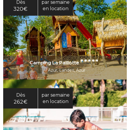
Dès
par semaine
320€
en location
*****
Camping La Paillotte
Azur, Landes, Azur
Dès
par semaine
262€
en location