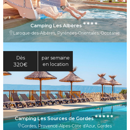
****
Camping Les Albères
Laroque-des-Albères, Pyrénées-Orientales, Occitanie
Dès
par semaine
320€
en location
*****
Camping Les Sources de Gordes
Gordes, Provence-Alpes-Côte d'Azur, Gordes