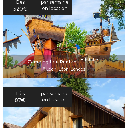
Dès
par semaine
320€
en location
*****
Camping Lou Puntaou
Léon, Léon, Landes
Dès
par semaine
87€
en location