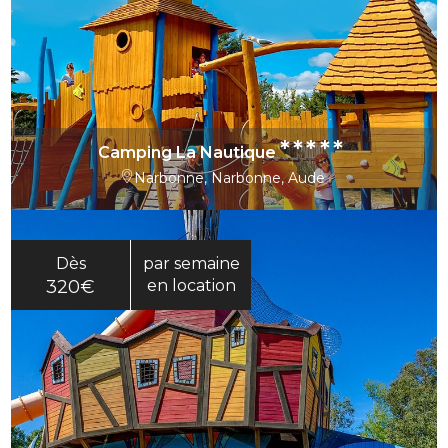
*****
Camping La Nautique
Narbonne, Narbonne, Aude
Dès
par semaine
320€
en location