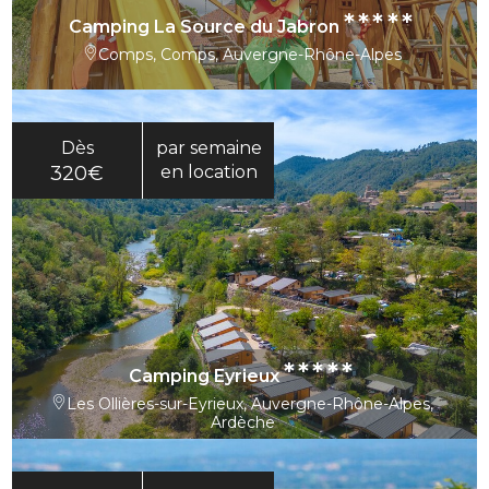
*****
Camping La Source du Jabron
Comps, Comps, Auvergne-Rhône-Alpes
Dès
par semaine
320€
en location
*****
Camping Eyrieux
Les Ollières-sur-Eyrieux, Auvergne-Rhône-Alpes,
Ardèche