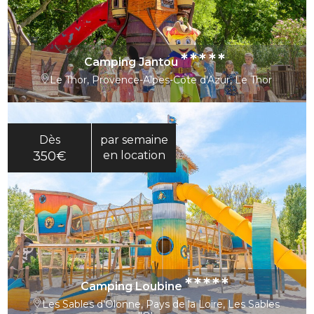
*****
Camping Jantou
Le Thor, Provence-Alpes-Côte d'Azur, Le Thor
Dès
par semaine
350€
en location
*****
Camping Loubine
Les Sables d'Olonne, Pays de la Loire, Les Sables