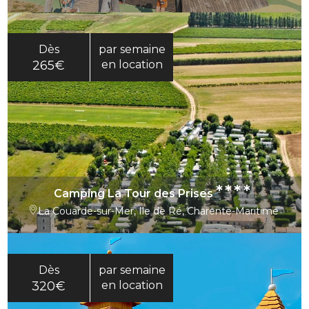
Dès
par semaine
265€
en location
****
Camping La Tour des Prises
La Couarde-sur-Mer, Ile de Ré, Charente-Maritime
Dès
par semaine
320€
en location