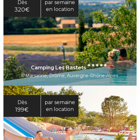
Dès
par semaine
320€
en location
*****
Camping Les Bastets
Marsanne, Drôme, Auvergne-Rhône-Alpes
Dès
par semaine
199€
en location