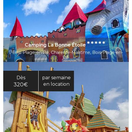
*****
Camping La Bonne Étoile
Bois-Plage-en-Ré, Charente-Maritime, Bois-Plage-en-
Ré
Dès
par semaine
320€
en location