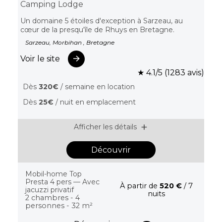
Camping Lodge
Un domaine 5 étoiles d'exception à Sarzeau, au
cœur de la presqu'île de Rhuys en Bretagne.
Sarzeau, Morbihan , Bretagne
Voir le site
★ 4.1/5 (1283 avis)
Dès
320€
/ semaine en location
Dès
25€
/ nuit en emplacement
Afficher les détails
Découvrir
Mobil-home Top
Presta 4 pers — Avec
À partir de
520 €
/ 7
jacuzzi privatif
nuits
2 chambres - 4
personnes - 32 m²