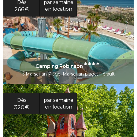
Dès
par semaine
266€
en location
****
Camping Robinson
Marseillan Plage, Marseillan plage, Hérault
Dès
par semaine
320€
en location