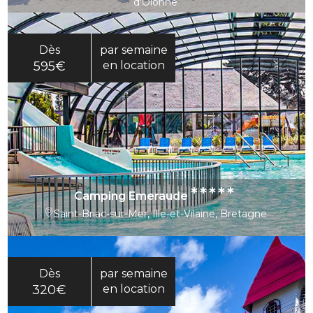
d'Olonne
Dès
par semaine
595€
en location
*****
Camping Emeraude
Saint-Briac-sur-Mer, Ille-et-Vilaine, Bretagne
Dès
par semaine
320€
en location