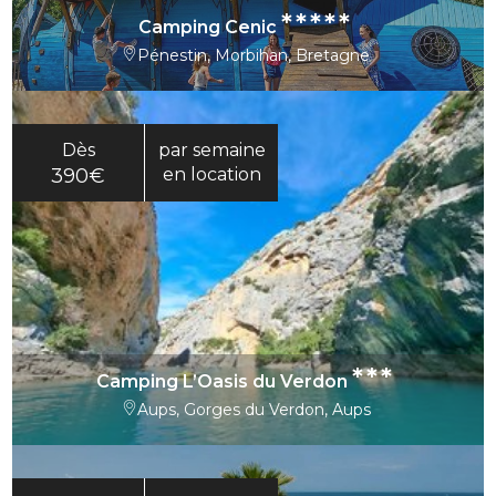
*****
Camping Cenic
Pénestin, Morbihan, Bretagne
Dès
par semaine
390€
en location
***
Camping L’Oasis du Verdon
Aups, Gorges du Verdon, Aups