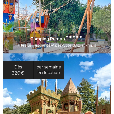
*****
Camping Rumba
Fréjus, Provence-Alpes-Côte d'Azur, Fréjus
Dès
par semaine
320€
en location