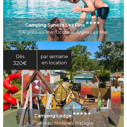
****
Camping Sunêlia Les Pins
Argelès-sur-Mer, Occitanie, Argeles sur Mer
Dès
par semaine
320€
en location
*****
Camping Lodge
Sarzeau, Morbihan, Bretagne