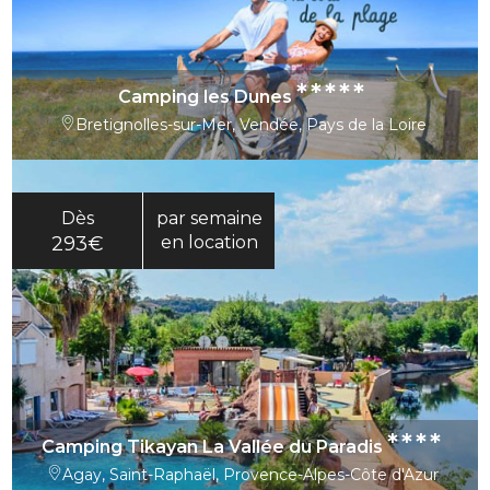
*****
Camping les Dunes
Bretignolles-sur-Mer, Vendée, Pays de la Loire
Dès
par semaine
293€
en location
****
Camping Tikayan La Vallée du Paradis
Agay, Saint-Raphaël, Provence-Alpes-Côte d'Azur