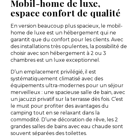
Mobil-home de luxe,
Un domaine 5 étoiles d'exception à Marsanne, entre
lavandes et collines de la Drôme provençale.
espace confort de qualité
Marsanne, Drôme , Auvergne-Rhône-Alpes
Voir le site
En version beaucoup plus spacieux, le mobil-
home de luxe est un hébergement qui ne
★ 4.5/5 (612 avis)
garantit que du confort pour les clients. Avec
Dès
320€
/ semaine en location
des installations très opulentes, la possibilité de
Dès
25€
/ nuit en emplacement
choisir avec son hébergement à 2 ou 3
chambres est un luxe exceptionnel.
Afficher les détails
D’un emplacement privilégié, il est
systématiquement climatisé avec des
Découvrir
équipements ultra-modernes pour un séjour
merveilleux : une spacieuse salle de bain, avec
Mobil-home Top
un jacuzzi privatif sur la terrasse dès fois. C’est
Presta 4 pers — Avec
À partir de
520 €
/ 7
le must pour profiter des avantages du
jacuzzi privatif
nuits
camping tout en se relaxant dans la
2 chambres - 4
personnes - 32 m²
commodité. D’une décoration de rêve, les 2
grandes salles de bains avec eau chaude sont
Découvrir ce
souvent séparées des toilettes.
locatif