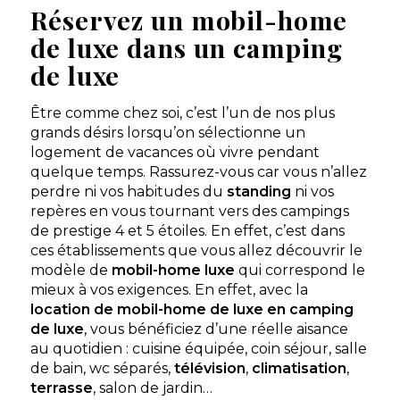
Mobil-home Familial
Réservez un mobil-home
À partir de
360 €
/ 7
2 chambres - 4
nuits
personnes - 25 m²
de luxe dans un camping
de luxe
Découvrir ce
locatif
Être comme chez soi, c’est l’un de nos plus
grands désirs lorsqu’on sélectionne un
logement de vacances où vivre pendant
quelque temps. Rassurez-vous car vous n’allez
perdre ni vos habitudes du
standing
ni vos
repères en vous tournant vers des campings
de prestige 4 et 5 étoiles. En effet, c’est dans
ces établissements que vous allez découvrir le
modèle de
mobil-home luxe
qui correspond le
mieux à vos exigences. En effet, avec la
Camping La Source du Jabron
location de mobil-home de luxe en camping
de luxe
, vous bénéficiez d’une réelle aisance
Un domaine 5 étoiles d'exception à Comps, au cœur
au quotidien : cuisine équipée, coin séjour, salle
d'une Drôme provençale sauvage et authentique.
de bain, wc séparés,
télévision
,
climatisation
,
Comps, Drôme , Auvergne-Rhône-Alpes
terrasse
, salon de jardin…