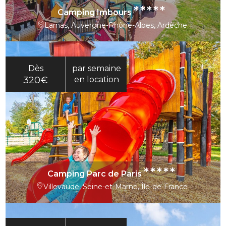
*****
Camping Imbours
Larnas, Auvergne-Rhône-Alpes, Ardèche
Dès
par semaine
320€
en location
*****
Camping Parc de Paris
Villevaudé, Seine-et-Marne, Île-de-France