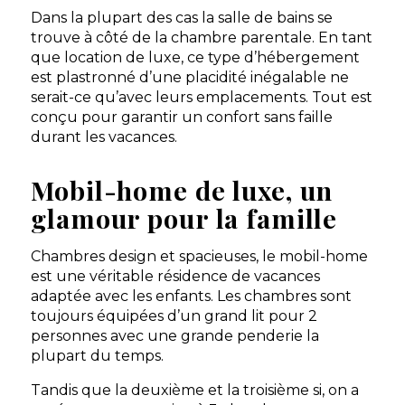
Dans la plupart des cas la salle de bains se
Mobil-home Confort 6
trouve à côté de la chambre parentale. En tant
pers — 3 chambres
À partir de
380 €
/ 7
que location de luxe, ce type d’hébergement
3 chambres - 6
nuits
est plastronné d’une placidité inégalable ne
personnes - 32 m²
serait-ce qu’avec leurs emplacements. Tout est
Découvrir ce
conçu pour garantir un confort sans faille
locatif
durant les vacances.
Mobil-home de luxe, un
glamour pour la famille
Chambres design et spacieuses, le mobil-home
est une véritable résidence de vacances
adaptée avec les enfants. Les chambres sont
toujours équipées d’un grand lit pour 2
personnes avec une grande penderie la
Camping La Tour des Prises
plupart du temps.
Camping de luxe 4 étoiles sur l'Île de Ré, mobil-
Tandis que la deuxième et la troisième si, on a
homes Premium XXL, espace aquatique couvert