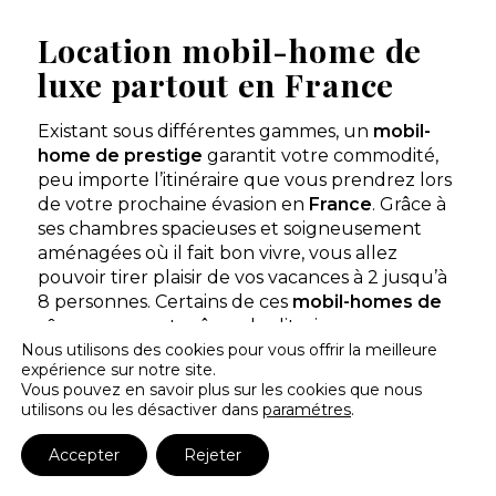
Voir le site
★ 4.4/5 (408 avis)
Location mobil-home de
Dès
320€
/ semaine en location
luxe partout en France
Dès
25€
/ nuit en emplacement
Existant sous différentes gammes, un
mobil-
home de prestige
garantit votre commodité,
Afficher les détails
peu importe l’itinéraire que vous prendrez lors
de votre prochaine évasion en
France
. Grâce à
Découvrir
ses chambres spacieuses et soigneusement
aménagées où il fait bon vivre, vous allez
Mobil-home Top
pouvoir tirer plaisir de vos vacances à 2 jusqu’à
Presta 4 pers — Avec
À partir de
520 €
/ 7
jacuzzi privatif
8 personnes. Certains de ces
mobil-homes de
nuits
2 chambres - 4
rêve
proposent même des literies
personnes - 32 m²
Nous utilisons des cookies pour vous offrir la meilleure
supplémentaires pour accueillir plus de
expérience sur notre site.
Découvrir ce
monde. L’avantage avec une
location de
Vous pouvez en savoir plus sur les cookies que nous
locatif
mobil-home de luxe en camping de luxe,
c’est
utilisons ou les désactiver dans
paramétres
.
aussi cette touche de modernité vous donnant
accès à des matériels de dernière génération
Mobil-home Confort 6
Accepter
Rejeter
pers — 3 chambres
À partir de
380 €
/ 7
qui ont pour fonction d’agrémenter votre
3 chambres - 6
nuits