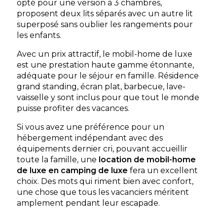
opté pour une version à 3 chambres,
chauffé, à 500 m de la plage des
proposent deux lits séparés avec un autre lit
La Couarde-sur-Mer, Charente-Maritime , Nouvelle-
superposé sans oublier les rangements pour
Aquitaine
les enfants.
Voir le site
Avec un prix attractif, le mobil-home de luxe
★ 4.3/5 (823 avis)
est une prestation haute gamme étonnante,
Dès
265€
/ semaine en location
adéquate pour le séjour en famille. Résidence
Dès
19€
/ nuit en emplacement
grand standing, écran plat, barbecue, lave-
vaisselle y sont inclus pour que tout le monde
puisse profiter des vacances.
Afficher les détails
Si vous avez une préférence pour un
Découvrir
hébergement indépendant avec des
équipements dernier cri, pouvant accueillir
Mobil-home Confort
toute la famille, une
location de mobil-home
À partir de
395 €
/ 7
2 chambres - 6
nuits
de luxe en camping de luxe
fera un excellent
personnes - 29 m²
choix. Des mots qui riment bien avec confort,
Découvrir ce
une chose que tous les vacanciers méritent
locatif
amplement pendant leur escapade.