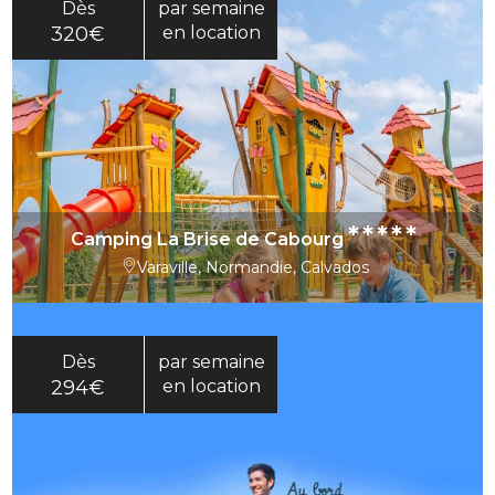
Dès
par semaine
320€
en location
*****
Camping La Brise de Cabourg
Varaville, Normandie, Calvados
Dès
par semaine
294€
en location