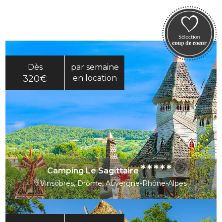
Dès
par semaine
320€
en location
*****
Camping Le Sagittaire
Vinsobres, Drôme, Auvergne-Rhône-Alpes