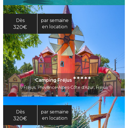
Dès
par semaine
320€
en location
*****
Camping Fréjus
Fréjus, Provence-Alpes-Côte d'Azur, Fréjus
Dès
par semaine
320€
en location