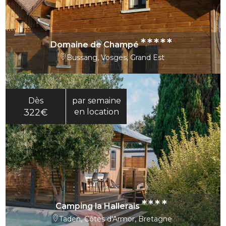
*****
Domaine de Champé
Bussang, Vosges, Grand Est
Dès
par semaine
322€
en location
****
Camping la Hallerais
Taden, Côtes d'Armor, Bretagne