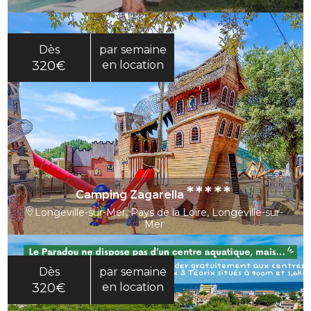
Dès
par semaine
320€
en location
*****
Camping Zagarella
Longeville-sur-Mer, Pays de la Loire, Longeville-sur-
Mer
Dès
par semaine
320€
en location