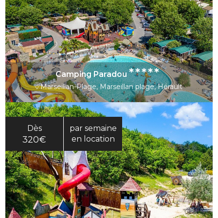
*****
Camping Paradou
Marseillan-Plage, Marseillan plage, Hérault
Dès
par semaine
320€
en location