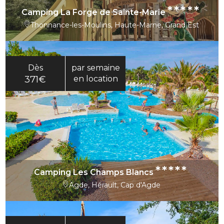
*****
Camping La Forge de Sainte-Marie
Thonnance-les-Moulins, Haute-Marne, Grand Est
Dès
par semaine
371€
en location
*****
Camping Les Champs Blancs
Agde, Hérault, Cap d'Agde