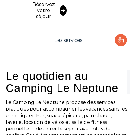
Réservez
votre
séjour
Les services
Le camping
L'espace Aquatique
Le quotidien au
Camping Le Neptune
Les activités
Les infos pratiques
Le Camping Le Neptune propose des services
pratiques pour accompagner les vacances sans les
compliquer. Bar, snack, épicerie, pain chaud,
laverie, location de vélos et salle de fitness
permettent de gérer le séjour avec plus de