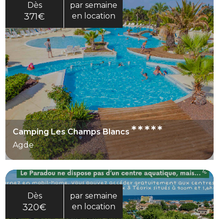
Dès
par semaine
371€
en location
*****
Camping Les Champs Blancs
Agde
Dès
par semaine
320€
en location