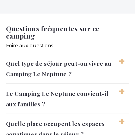
Questions fréquentes sur ce
camping
Foire aux questions
Quel type de séjour peut-on vivre au
Camping Le Neptune ?
Le séjour peut être familial, aquatique ou
Le Camping Le Neptune convient-il
plus reposant selon les envies. On peut
aux familles ?
facilement alterner baignade, balades, vélo et
moments calmes.
Oui, l’ambiance, les jeux d’eau et les espaces
Quelle place occupent les espaces
de loisirs permettent aux familles de profiter
aquatiques dans le séjour ?
d’un séjour agréable. Les enfants comme les