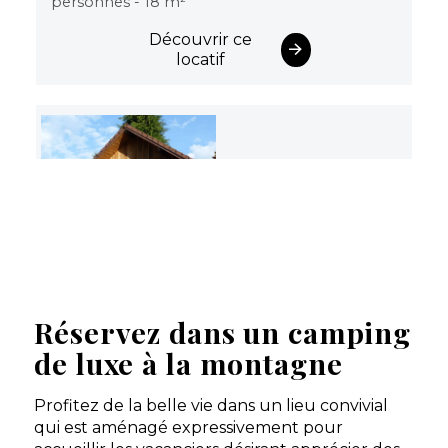
personnes - 18 m²
Découvrir ce
locatif
Domaine de Champé
Réservez dans un camping
Le domaine de Champé est l’endroit rêvé pour
de luxe à la montagne
passer de belles vacances en tribu, en famille ou en
amoureux à la montagne.
Profitez de la belle vie dans un lieu convivial
Bussang, Vosges , Grand Est
qui est aménagé expressivement pour
Voir le site