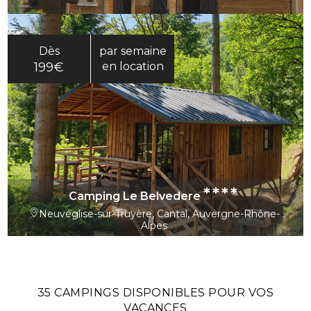
Dès
par semaine
199€
en location
****
Camping Le Belvedere
Neuvéglise-sur-Truyère, Cantal, Auvergne-Rhône-
Alpes
35 CAMPINGS DISPONIBLES POUR VOS
VACANCES