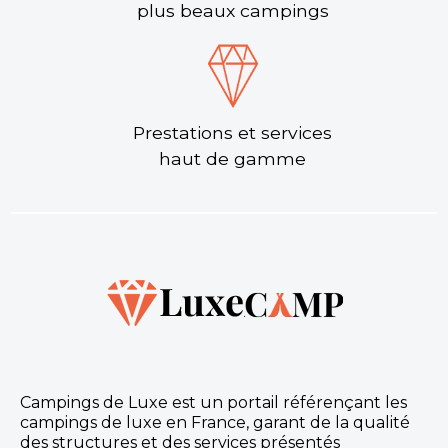
plus beaux campings
Prestations et services
haut de gamme
Camping Le Belvedere
Le camping Le Belvédère est situé dans les Monts
du Cantal en région Auvergne, atypique de par son
implantation en escalier, i
Neuvéglise-sur-Truyère, Cantal , Auvergne-Rhône-Alpes
Voir le site
★ 4.4/5 (643 avis)
Dès
199€
/ semaine en location
Campings de Luxe est un portail référençant les
Dès
13€
/ nuit en emplacement
campings de luxe en France, garant de la qualité
des structures et des services présentés