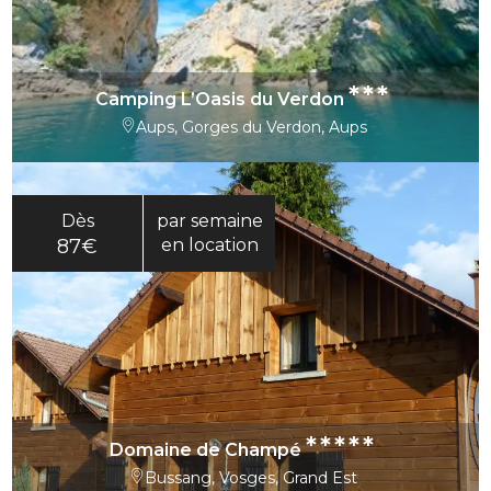
***
Camping L’Oasis du Verdon
Aups, Gorges du Verdon, Aups
Dès
par semaine
87€
en location
*****
Domaine de Champé
Bussang, Vosges, Grand Est