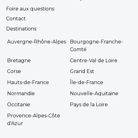
Afficher les détails
Foire aux questions
Découvrir
Contact
Destinations
Chalet Belvédère
À partir de
350 €
/ 7
3 chambres - 6
nuits
Auvergne-Rhône-Alpes
Bourgogne-Franche-
personnes - 40 m²
Comté
Découvrir ce
Bretagne
Centre-Val de Loire
locatif
Corse
Grand Est
Chalet Remontalou
À partir de
336 €
/ 7
3 chambres - 8
Hauts-de-France
Île-de-France
nuits
personnes - 35 m²
Normandie
Nouvelle-Aquitaine
Découvrir ce
locatif
Occitanie
Pays de la Loire
Provence-Alpes-Côte
d'Azur