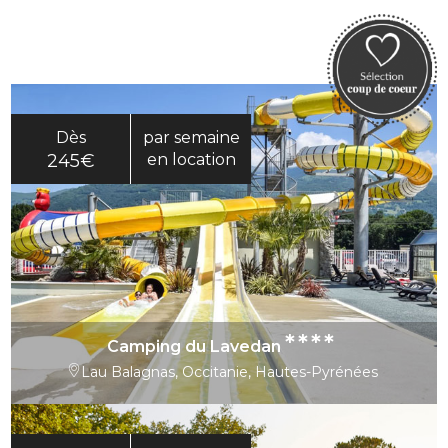
Dès
par semaine
245€
en location
****
Camping du Lavedan
Lau Balagnas, Occitanie, Hautes-Pyrénées