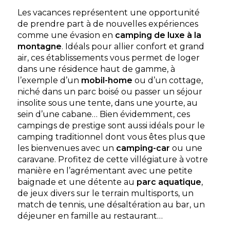
locatif
Les vacances représentent une opportunité
de prendre part à de nouvelles expériences
comme une évasion en
camping de luxe à la
montagne
. Idéals pour allier confort et grand
air, ces établissements vous permet de loger
dans une résidence haut de gamme, à
l’exemple d’un
mobil-home
ou d’un cottage,
niché dans un parc boisé ou passer un séjour
Camping L’Oasis du Verdon
insolite sous une tente, dans une yourte, au
sein d’une cabane… Bien évidemment, ces
Camping 3 étoiles d'exception au cœur du Parc
campings de prestige sont aussi idéals pour le
Naturel du Verdon. Hébergements Premium avec
spa privatif, piscine à débordemen
camping traditionnel dont vous êtes plus que
les bienvenues avec un
camping-car
ou une
Aups, Gorges du Verdon Var , Provence-Alpes-Côte
d'Azur
caravane. Profitez de cette villégiature à votre
manière en l’agrémentant avec une petite
Voir le site
baignade et une détente au
parc aquatique
,
★ 4.2/5 (744 avis)
de jeux divers sur le terrain multisports, un
Dès
390€
/ semaine en location
match de tennis, une désaltération au bar, un
déjeuner en famille au restaurant…
Dès
19€
/ nuit en emplacement