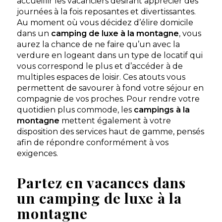
accueillir les vacanciers désirant apprécier des
★ 4.6/5 (1381 avis)
journées à la fois reposantes et divertissantes.
Au moment où vous décidez d’élire domicile
Dès
87€
/ semaine en location
dans un
camping de luxe à la montagne
, vous
Dès
47€
/ nuit en emplacement
aurez la chance de ne faire qu’un avec la
verdure en logeant dans un type de locatif qui
Afficher les détails
vous correspond le plus et d’accéder à de
multiples espaces de loisir. Ces atouts vous
Découvrir
permettent de savourer à fond votre séjour en
compagnie de vos proches. Pour rendre votre
quotidien plus commode, les
campings à la
Emplacement Luxe
chambre - 6
À partir de
56 €
/ nuit
montagne
mettent également à votre
personnes - 100 m²
disposition des services haut de gamme, pensés
afin de répondre conformément à vos
Découvrir ce
exigences.
locatif
Partez en vacances dans
Sunêlia Luxe Crippa
1 chambre - 2
À partir de
87 €
/ nuit
un camping de luxe à la
personnes - 27 m²
montagne
Découvrir ce