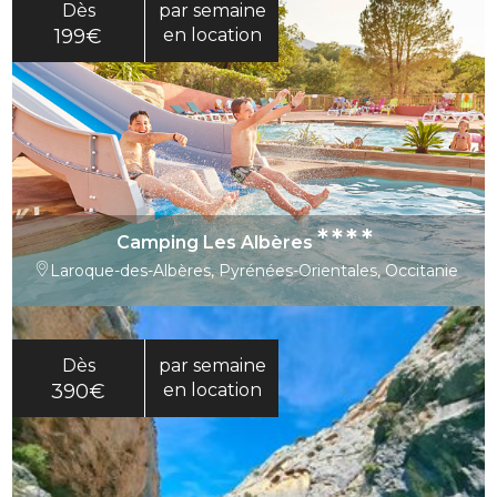
Dès
par semaine
199€
en location
****
Camping Les Albères
Laroque-des-Albères, Pyrénées-Orientales, Occitanie
Dès
par semaine
390€
en location