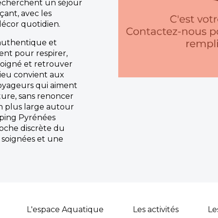
recherchent un séjour
çant, avec les
cor quotidien.
 authentique et
ient pour respirer,
soigné et retrouver
lieu convient aux
voyageurs qui aiment
ture, sans renoncer
n plus large autour
mping Pyrénées
roche discrète du
s soignées et une
L'espace Aquatique
Les activités
Le