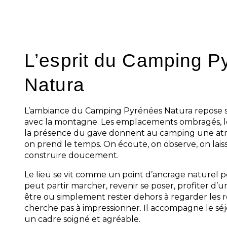
vacances. Dans ce
camping en Occitanie
mais présent dans l’organisation, les pres
cadre.
L’esprit du Camping P
Natura
L’ambiance du Camping Pyrénées Natura repose s
avec la montagne. Les emplacements ombragés, l
la présence du gave donnent au camping une atmos
on prend le temps. On écoute, on observe, on laiss
construire doucement.
Le lieu se vit comme un point d’ancrage naturel p
peut partir marcher, revenir se poser, profiter d
être ou simplement rester dehors à regarder les re
cherche pas à impressionner. Il accompagne le séj
un cadre soigné et agréable.