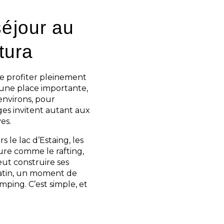
séjour au
tura
 profiter pleinement
une place importante,
environs, pour
ges invitent autant aux
es.
s le lac d’Estaing, les
ture comme le rafting,
eut construire ses
matin, un moment de
mping. C’est simple, et