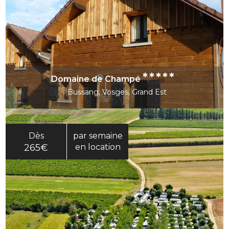
*****
Domaine de Champé
Bussang, Vosges, Grand Est
Dès
par semaine
265€
en location