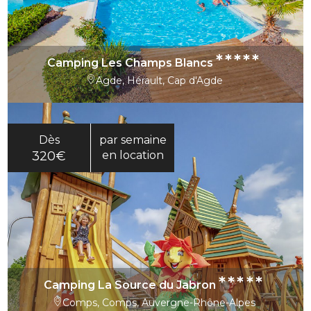
*****
Camping Les Champs Blancs
Agde, Hérault, Cap d'Agde
Dès
par semaine
320€
en location
*****
Camping La Source du Jabron
Comps, Comps, Auvergne-Rhône-Alpes