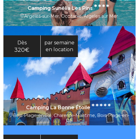
****
Camping Sunêlia Les Pins
Argelès-sur-Mer, Occitanie, Argeles sur Mer
Dès
par semaine
320€
en location
*****
Camping La Bonne Étoile
Bois-Plage-en-Ré, Charente-Maritime, Bois-Plage-en-
Ré