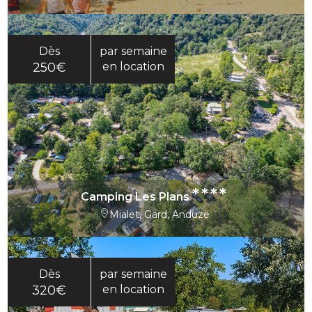
Dès
par semaine
250€
en location
****
Camping Les Plans
Mialet, Gard, Anduze
Dès
par semaine
320€
en location