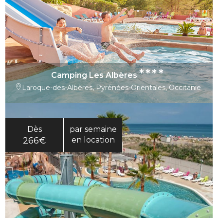
****
Camping Les Albères
Laroque-des-Albères, Pyrénées-Orientales, Occitanie
Dès
par semaine
266€
en location