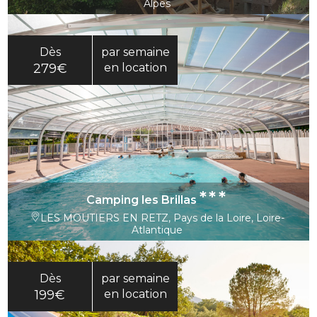
Alpes
Dès
par semaine
279€
en location
***
Camping les Brillas
LES MOUTIERS EN RETZ, Pays de la Loire, Loire-
Atlantique
Dès
par semaine
199€
en location