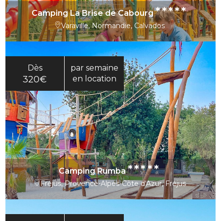
*****
Camping La Brise de Cabourg
Varaville, Normandie, Calvados
Dès
par semaine
320€
en location
*****
Camping Rumba
Fréjus, Provence-Alpes-Côte d'Azur, Fréjus