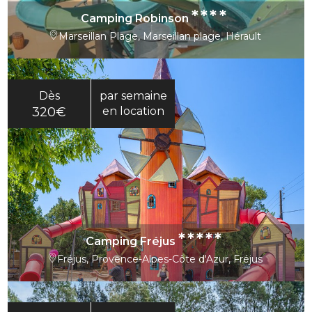
****
Camping Robinson
Marseillan Plage, Marseillan plage, Hérault
Dès
par semaine
320€
en location
*****
Camping Fréjus
Fréjus, Provence-Alpes-Côte d'Azur, Fréjus