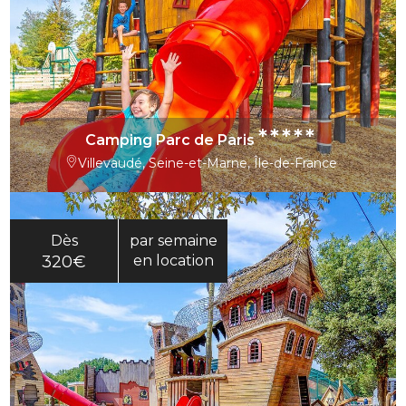
*****
Camping Parc de Paris
Villevaudé, Seine-et-Marne, Île-de-France
Dès
par semaine
320€
en location