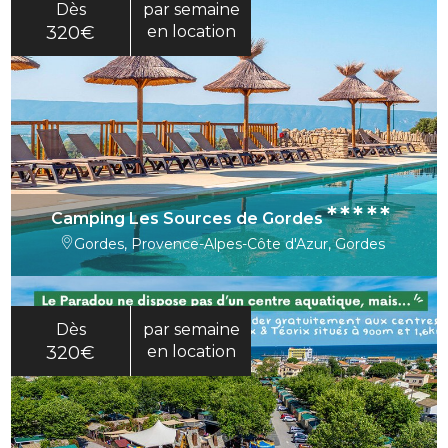
Dès
par semaine
320€
en location
*****
Camping Les Sources de Gordes
Gordes, Provence-Alpes-Côte d'Azur, Gordes
Dès
par semaine
320€
en location