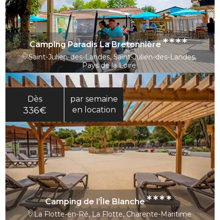
****
Camping Paradis La Bretonnière
Saint-Julien-des-Landes, Saint-Julien-des-Landes,
Pays de la Loire
Dès
par semaine
336€
en location
****
Camping de l’Île Blanche
La Flotte-en-Ré, La Flotte, Charente-Maritime