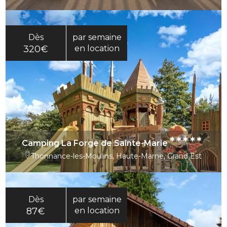
Dès
par semaine
320€
en location
*****
Camping La Forge de Sainte-Marie
Thonnance-les-Moulins, Haute-Marne, Grand Est
Dès
par semaine
87€
en location