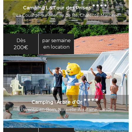
****
Camping La Tour des Prises
La Couarde-sur-Mer, Ile de Ré, Charente-Maritime
Dès
par semaine
200€
en location
****
Camping l’Arbre d’Or
Parentis-en-Born, Nouvelle-Aquitaine, Landes