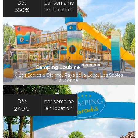
Dès
par semaine
350€
en location
*****
Camping Loubine
Les Sables d'Olonne, Pays de la Loire, Les Sables
d'Olonne
Dès
par semaine
240€
en location