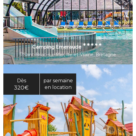
*****
Camping Emeraude
Saint-Briac-sur-Mer, Ille-et-Vilaine, Bretagne
Dès
par semaine
320€
en location