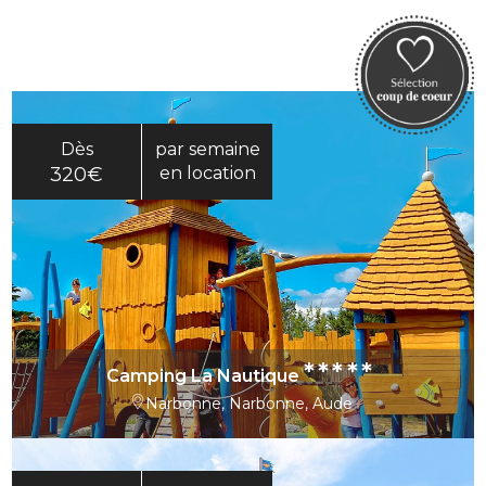
Dès
par semaine
320€
en location
*****
Camping La Nautique
Narbonne, Narbonne, Aude