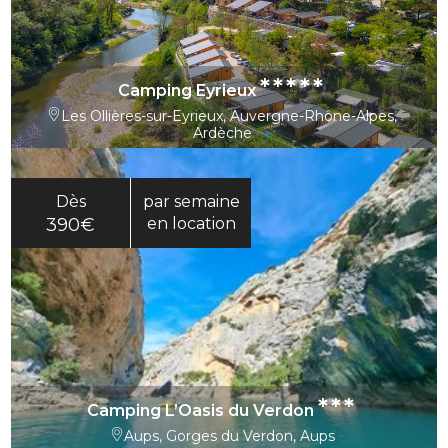
*****
Camping Eyrieux
Les Ollières-sur-Eyrieux, Auvergne-Rhône-Alpes,
Ardèche
Dès
par semaine
390€
en location
***
Camping L’Oasis du Verdon
Aups, Gorges du Verdon, Aups