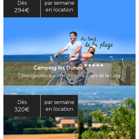
Dès
par semaine
294€
en location
*****
Camping les Dunes
Bretignolles-sur-Mer, Vendée, Pays de la Loire
Dès
par semaine
320€
en location