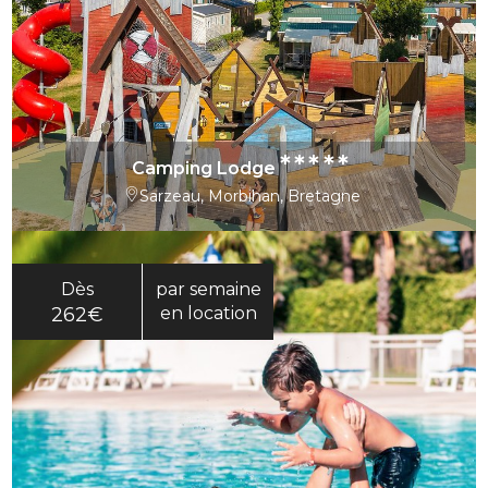
*****
Camping Lodge
Sarzeau, Morbihan, Bretagne
Dès
par semaine
262€
en location