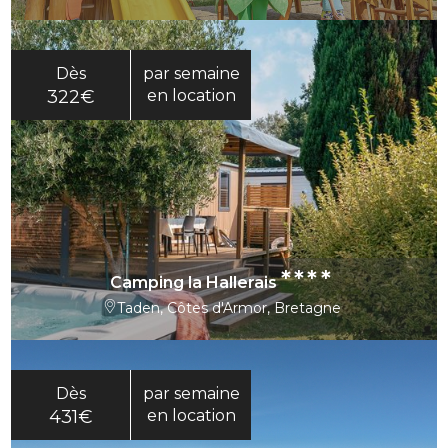
Dès
par semaine
322€
en location
****
Camping la Hallerais
Taden, Côtes d'Armor, Bretagne
Dès
par semaine
431€
en location