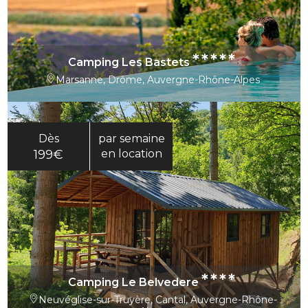
*****
Camping Les Bastets
Marsanne, Drôme, Auvergne-Rhône-Alpes
Dès
par semaine
199€
en location
****
Camping Le Belvedere
Neuvéglise-sur-Truyère, Cantal, Auvergne-Rhône-