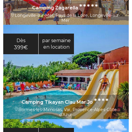
*****
Camping Zagarella
Longeville-sur-Mer, Pays de la Loire, Longeville-sur-
Mer
Dès
par semaine
399€
en location
****
Camping Tikayan Clau Mar Jo
Bormes-les-Mimosas, Var, Provence-Alpes-Côte
d'Azur