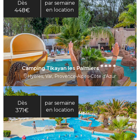
Dès
par semaine
448€
en location
****
Camping Tikayan les Palmiers
Hyères, Var, Provence-Alpes-Côte d'Azur
Dès
par semaine
371€
en location