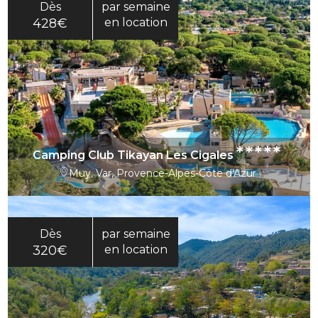
Dès
par semaine
428€
en location
*****
Camping Club Tikayan Les Cigales
Muy, Var, Provence-Alpes-Côte d'Azur
Dès
par semaine
320€
en location