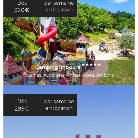
Dès
par semaine
320€
en location
*****
Camping Imbours
Larnas, Auvergne-Rhône-Alpes, Ardèche
Dès
par semaine
299€
en location