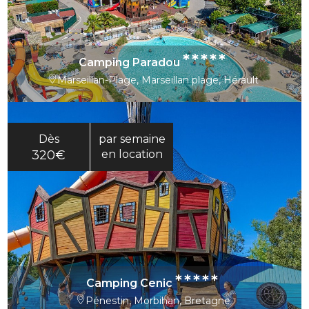
*****
Camping Paradou
Marseillan-Plage, Marseillan plage, Hérault
Dès
par semaine
320€
en location
*****
Camping Cenic
Pénestin, Morbihan, Bretagne