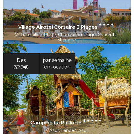
****
Village Airotel Corsaire 2 Plages
Châtelaillon-Plage, Châtelaillon-Plage, Charente-
Maritime
Dès
par semaine
320€
en location
*****
Camping La Paillotte
Azur, Landes, Azur