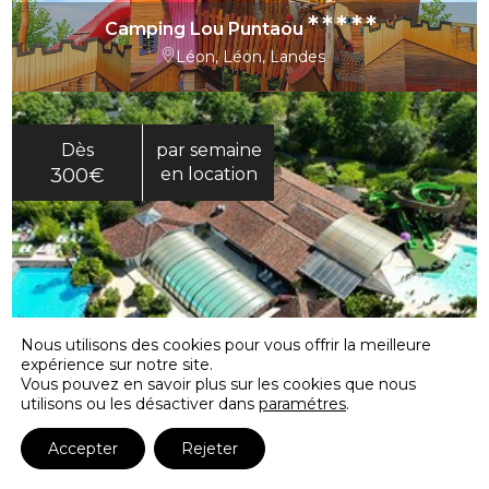
*****
Camping Lou Puntaou
Léon, Léon, Landes
Dès
par semaine
300€
en location
Nous utilisons des cookies pour vous offrir la meilleure
expérience sur notre site.
*****
Camping Sen-Yan
Vous pouvez en savoir plus sur les cookies que nous
utilisons ou les désactiver dans
paramétres
.
Mézos, Mézos, Landes
Accepter
Rejeter