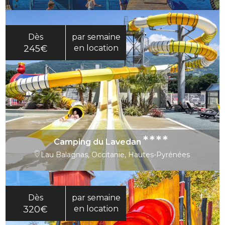
Dès
par semaine
245€
en location
****
Camping du Lavedan
Lau Balagnas, Occitanie, Hautes-Pyrénées
Dès
par semaine
320€
en location