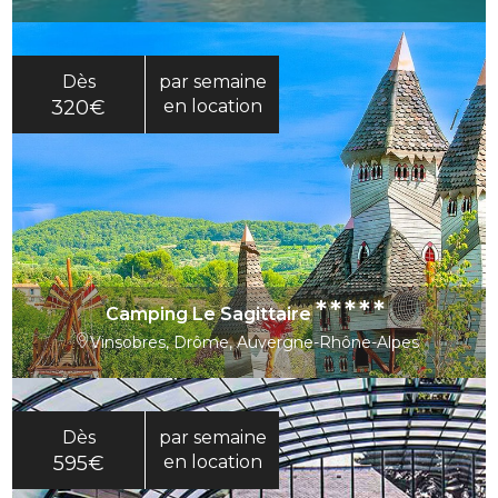
Dès
par semaine
320€
en location
*****
Camping Le Sagittaire
Vinsobres, Drôme, Auvergne-Rhône-Alpes
Dès
par semaine
595€
en location