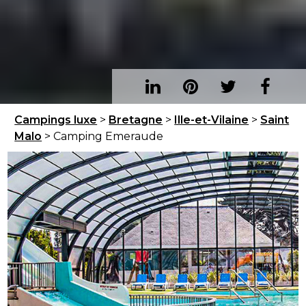
Campings luxe
>
Bretagne
>
Ille-et-Vilaine
>
Saint
Malo
> Camping Emeraude