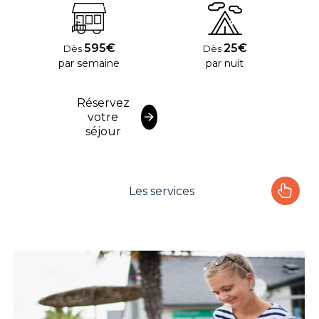
595€
25€
Dès
Dès
par semaine
par nuit
Réservez
votre
séjour
Les services
Le camping
L'espace Aquatique
Les activités