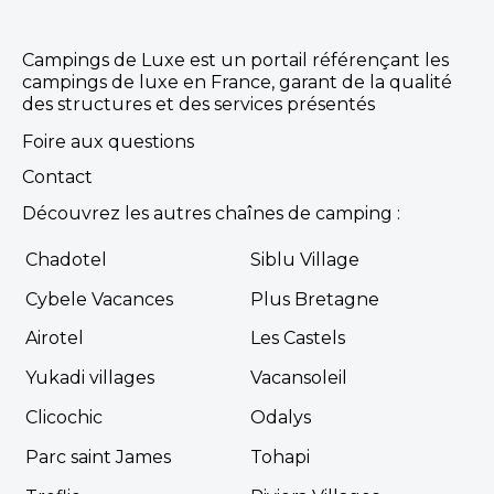
Campings de Luxe est un portail référençant les
campings de luxe en France, garant de la qualité
des structures et des services présentés
Foire aux questions
Contact
Camping La Roche Posay
Découvrez les autres chaînes de camping :
La Roche-Posay, Vienne , Nouvelle-Aquitaine
Chadotel
Siblu Village
★ 4.4/5 (847 avis)
Aucune information tarifaire disponible
Cybele Vacances
Plus Bretagne
Airotel
Les Castels
Découvrir
Yukadi villages
Vacansoleil
Clicochic
Odalys
Parc saint James
Tohapi