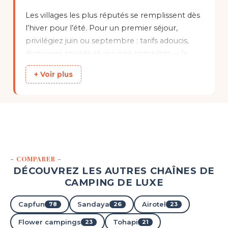
Les villages les plus réputés se remplissent dès
l’hiver pour l’été. Pour un premier séjour,
Camping La Plage
privilégiez juin ou septembre : tarifs adoucis,
Penmarch, Finistère , Bretagne
domaines apaisés et services complets — la
★ 4.7/5 (515 avis)
quintessence du camping de luxe, sans la haute
Aucune information tarifaire disponible
+ Voir plus
saison.
Découvrir
- COMPARER -
DÉCOUVREZ LES AUTRES CHAÎNES DE
CAMPING DE LUXE
Capfun
Sandaya
Airotel
78
26
23
Flower campings
Tohapi
23
21
Camping Le Village Western