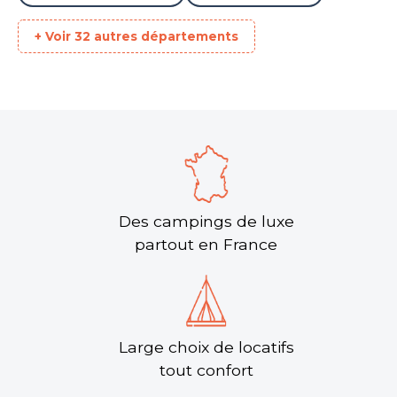
Aucune information tarifaire disponible
+ Voir 32 autres départements
Découvrir
Des campings de luxe
partout en France
Domaine de l’Esquiras
Vallon-Pont-d'Arc, Ardèche , Auvergne-Rhône-Alpes
★ 4.8/5 (147 avis)
Large choix de locatifs
Aucune information tarifaire disponible
tout confort