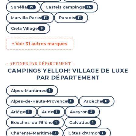
Sunêlia
Castels campings
19
14
Hourtin, Gironde , Nouvelle-Aquitaine
★ 4.1/5 (1014 avis)
Marvilla Parks
Paradis
11
11
Aucune information tarifaire disponible
Ciela Village
9
Découvrir
+ Voir 31 autres marques
- AFFINER PAR DÉPARTEMENT -
CAMPINGS YELLOH! VILLAGE DE LUXE
PAR DÉPARTEMENT
Alpes-Maritimes
1
Alpes-de-Haute-Provence
Ardèche
1
6
Ariège
Aude
Aveyron
1
1
2
Camping Ilbarritz
Bouches-du-Rhône
Calvados
1
1
Bidart, Pyrénées-Atlantiques , Nouvelle-Aquitaine
★ 4.3/5 (832 avis)
Charente-Maritime
Côtes d'Armor
1
1