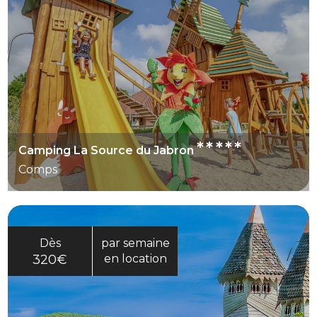
temps pour profiter à la fois du domaine, des
piscines et des alentours de Bourdeaux.
*****
Camping La Source du Jabron
Comps
Dès
par semaine
320€
en location