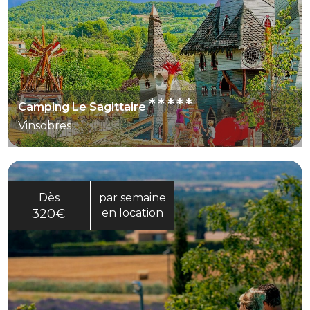
*****
Camping Le Sagittaire
Vinsobres
Dès
par semaine
320€
en location