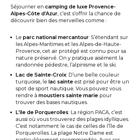
Découvrir
Séjourner en
camping de luxe Provence-
Alpes-Côte d’Azur
, c’est s’offrir la chance de
Mobil-home Top
découvrir bien des merveilles comme :
Presta 4 pers — Avec
À partir de
520 €
/ 7
jacuzzi privatif
nuits
2 chambres - 4
personnes - 32 m²
Le
parc national mercantour
: S’étendant sur
les Alpes-Maritimes et les Alpes-de-Haute-
Découvrir ce
Provence, cet air protégé est connu pour sa
locatif
nature préservé. On y pratique aisément la
randonnée pédestre, l’alpinisme et le ski.
Mobil-home Confort 6
pers — 3 chambres
À partir de
380 €
/ 7
Lac de Sainte-Croix
: D’une belle couleur
3 chambres - 6
nuits
turquoise, le
lac sainte
est prisé pour être un
personnes - 32 m²
spot de sport nautique. Vous pouvez vous
rendre à
moustiers sainte marie
pour
Découvrir ce
locatif
trouver des bases nautiques.
L’île de Porquerolles
: La région PACA, c’est
aussi où vous trouverez des plages idylliques.
C’est notamment le cas de celles de l’île de
Porquerolles. La plage Notre Dame est
particulièrement recommandée. Avec ses