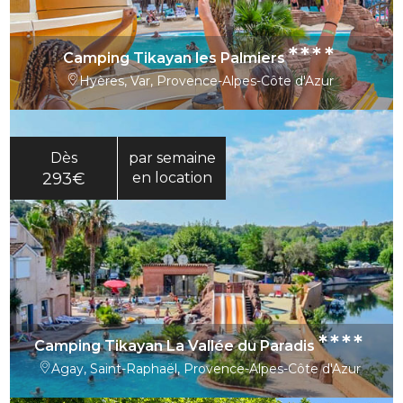
****
Camping Tikayan les Palmiers
Hyères, Var, Provence-Alpes-Côte d'Azur
Dès
par semaine
293€
en location
****
Camping Tikayan La Vallée du Paradis
Agay, Saint-Raphaël, Provence-Alpes-Côte d'Azur