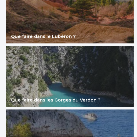
Découvrir
Mobil home Idaho
À partir de
293.40 €
/
2 chambres - 4
7 nuits
personnes - 24 m²
Que faire dans le Lubéron ?
Découvrir ce
locatif
Mobil home California
À partir de
379.50 €
/
2 chambres - 4
7 nuits
personnes - 25 m²
Découvrir ce
locatif
Que faire dans les Gorges du Verdon ?