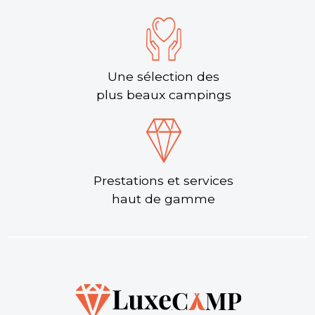
2 chambres - 4
personnes - 35 m²
Découvrir ce
locatif
Une sélection des
plus beaux campings
Chalet Premium 3 — 3
chambres / 8
À partir de
850 €
/ 7
personnes
nuits
3 chambres - 8
personnes - 35 m²
Découvrir ce
Prestations et services
locatif
haut de gamme