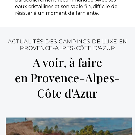
eaux cristallines et son sable fin, difficile de
résister à un moment de farniente.
ACTUALITÉS DES CAMPINGS DE LUXE EN
Camping Tikayan La Vallée du Paradis
PROVENCE-ALPES-CÔTE D'AZUR
Niché au pied du Massif de l’Estérel et à seulement
600m des plages de la Méditerranée, le camping
A voir, à faire
familial Tikayan La Vall
Agay, Var , Provence-Alpes-Côte d'Azur
en Provence-Alpes-
Voir le site
Côte d'Azur
★ 3.7/5 (1619 avis)
Dès
293€
/ semaine en location
Dès
23€
/ nuit en emplacement
Afficher les détails