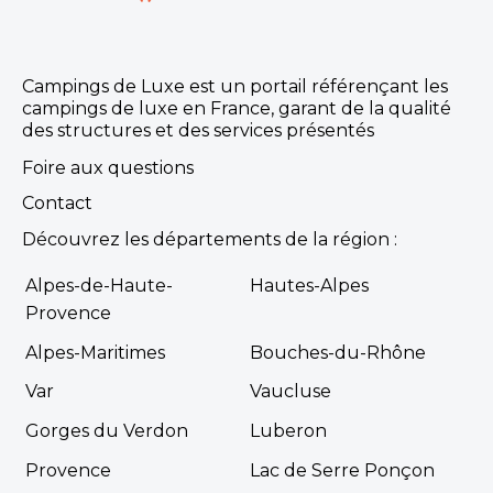
Camping Les Sources de Gordes
Campings de Luxe est un portail référençant les
Un domaine 5 étoiles d'exception aux portes de
campings de luxe en France, garant de la qualité
Gordes, dans l'un des plus beaux villages de France.
des structures et des services présentés
Gordes, Vaucluse , Provence-Alpes-Côte d'Azur
Foire aux questions
Voir le site
Contact
★ 4.5/5 (662 avis)
Dès
320€
/ semaine en location
Découvrez les départements de la région :
Dès
25€
/ nuit en emplacement
Alpes-de-Haute-
Hautes-Alpes
Provence
Afficher les détails
Alpes-Maritimes
Bouches-du-Rhône
Découvrir
Var
Vaucluse
Gorges du Verdon
Luberon
Mobil-home Top
Presta 4 pers — Avec
À partir de
520 €
/ 7
jacuzzi privatif
Provence
Lac de Serre Ponçon
nuits
2 chambres - 4