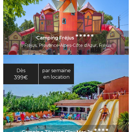
*****
Camping Fréjus
Fréjus, Provence-Alpes-Côte d'Azur, Fréjus
Dès
par semaine
399€
en location
****