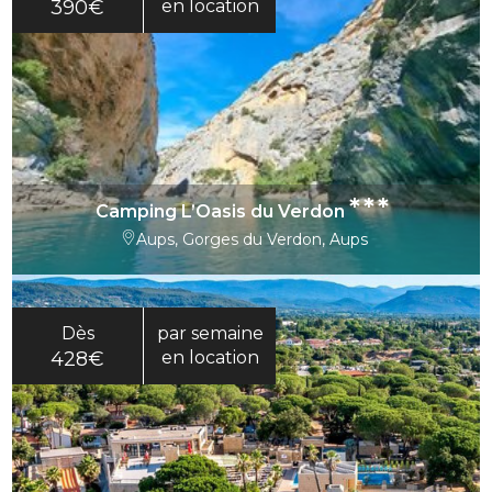
390€
en location
***
Camping L’Oasis du Verdon
Aups, Gorges du Verdon, Aups
Dès
par semaine
428€
en location