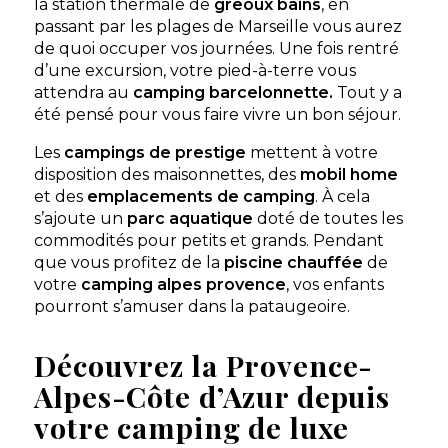
la station thermale de
greoux bains
, en
passant par les plages de Marseille vous aurez
de quoi occuper vos journées. Une fois rentré
d’une excursion, votre pied-à-terre vous
attendra au
camping barcelonnette.
Tout y a
été pensé pour vous faire vivre un bon séjour.
Les
campings de prestige
mettent à votre
Camping Jantou
disposition des maisonnettes, des
mobil home
Un domaine 5 étoiles d'exception au Thor, au cœur
et des
emplacements de camping
. À cela
du Vaucluse et de la Provence authentique.
s’ajoute un
parc aquatique
doté de toutes les
Le Thor, Vaucluse , Provence-Alpes-Côte d'Azur
commodités pour petits et grands. Pendant
que vous profitez de la
piscine chauffée
de
Voir le site
votre
camping alpes provence
, vos enfants
★ 3.7/5 (1184 avis)
pourront s’amuser dans la pataugeoire.
Dès
320€
/ semaine en location
Dès
25€
/ nuit en emplacement
Découvrez la Provence-
Alpes-Côte d’Azur depuis
Afficher les détails
votre camping de luxe