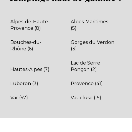
Alpes-de-Haute-
Alpes-Maritimes
Provence (8)
(5)
Bouches-du-
Gorges du Verdon
Rhône (6)
(3)
Lac de Serre
Hautes-Alpes (7)
Ponçon (2)
Camping Tikayan Clau Mar Jo
Luberon (3)
Provence (41)
Venez passer vos vacances en famille ou entre amis
sur un terrain arboré au camping Clau Mar Jo.
Proche du village de Bormes-les-
Var (57)
Vaucluse (15)
Bormes-les-Mimosas, Var , Provence-Alpes-Côte d'Azur
Voir le site
★ 4.0/5 (912 avis)
Dès
399€
/ semaine en location