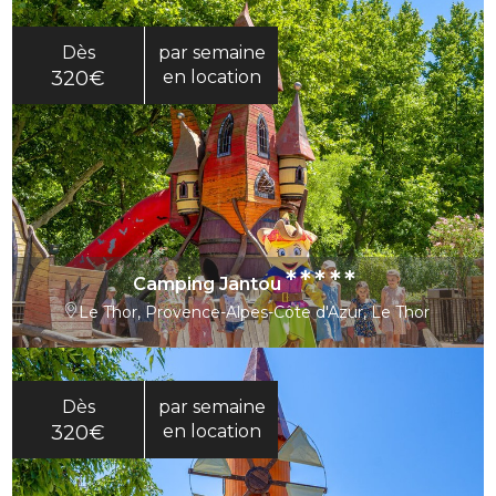
Dès
par semaine
320€
en location
*****
Camping Jantou
Le Thor, Provence-Alpes-Côte d'Azur, Le Thor
Dès
par semaine
320€
en location