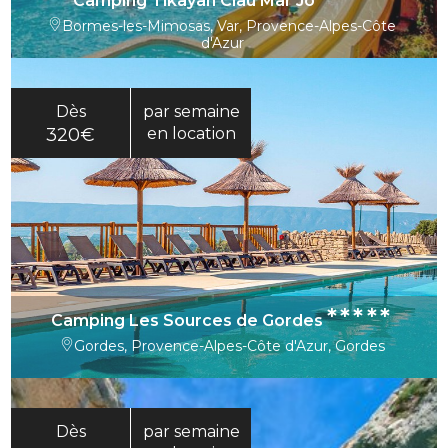
Camping Tikayan Clau Mar Jo
Bormes-les-Mimosas, Var, Provence-Alpes-Côte
d'Azur
Dès
par semaine
320€
en location
*****
Camping Les Sources de Gordes
Gordes, Provence-Alpes-Côte d'Azur, Gordes
Dès
par semaine