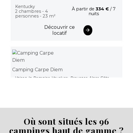
Kentucky
À partir de
334 €
/ 7
2 chambres - 4
nuits
personnes - 23 m²
Découvrir ce
locatif
Camping Carpe Diem
Vaison-la-Romaine, Vaucluse , Provence-Alpes-Côte
d'Azur
Voir le site
Aucune information tarifaire disponible
Afficher les détails
Où sont situés les 96
campings haut de gamme ?
Découvrir