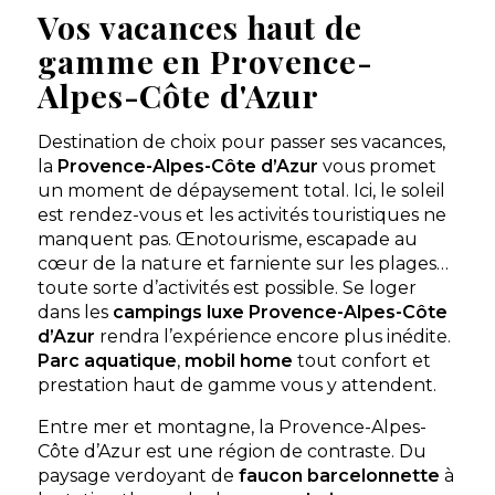
Vos vacances haut de
Afficher les détails
gamme en Provence-
Alpes-Côte d'Azur
Découvrir
Destination de choix pour passer ses vacances,
Appartement Ohio
À partir de
319.20 €
/
la
Provence-Alpes-Côte d’Azur
vous promet
1 chambre - 2
7 nuits
personnes - 40 m²
un moment de dépaysement total. Ici, le soleil
est rendez-vous et les activités touristiques ne
Découvrir ce
manquent pas. Œnotourisme, escapade au
locatif
cœur de la nature et farniente sur les plages…
toute sorte d’activités est possible. Se loger
Appartement Oregon
À partir de
319.20 €
/
dans les
campings luxe Provence-Alpes-Côte
1 chambre - 4
7 nuits
d’Azur
rendra l’expérience encore plus inédite.
personnes - 40 m²
Parc aquatique
,
mobil home
tout confort et
Découvrir ce
prestation haut de gamme vous y attendent.
locatif
Entre mer et montagne, la Provence-Alpes-
Côte d’Azur est une région de contraste. Du
paysage verdoyant de
faucon barcelonnette
à