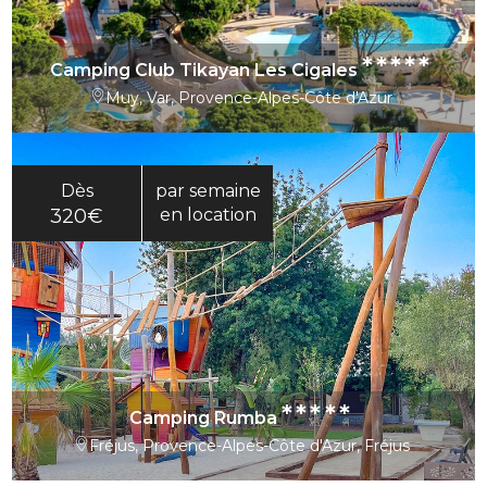
*****
Camping Club Tikayan Les Cigales
Muy, Var, Provence-Alpes-Côte d'Azur
Dès
par semaine
320€
en location
*****
Camping Rumba
Fréjus, Provence-Alpes-Côte d'Azur, Fréjus