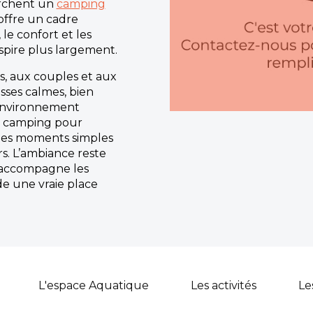
erchent un
camping
u offre un cadre
 le confort et les
respire plus largement.
es, aux couples et aux
sses calmes, bien
environnement
u camping pour
r des moments simples
rs. L’ambiance reste
t accompagne les
de une vraie place
L'espace Aquatique
Les activités
Le