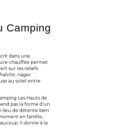
au Camping
scrit dans une
ieure chauffée permet
rt sur les reliefs
raîchir, nager
se au soleil entre
 Camping Les Hauts de
rend pas la forme d’un
n lieu de détente bien
 moment en famille,
eaucoup. Il donne à la