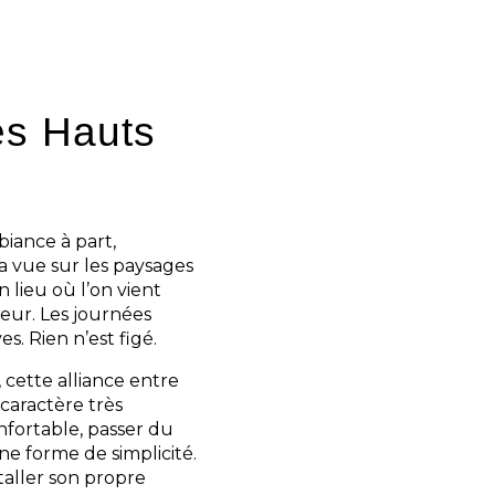
rit nature du lieu. Tout
vec une approche simple,
es Hauts
iance à part,
la vue sur les paysages
 lieu où l’on vient
ceur. Les journées
s. Rien n’est figé.
, cette alliance entre
caractère très
fortable, passer du
e forme de simplicité.
taller son propre