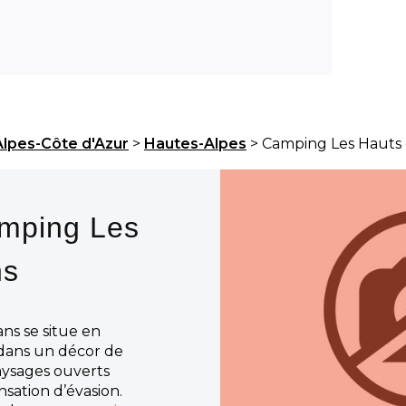
lpes-Côte d'Azur
>
Hautes-Alpes
> Camping Les Hauts
amping Les
ns
ns se situe en
dans un décor de
ysages ouverts
sation d’évasion.