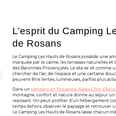
d’organisation soignée, sans perdre l’esp
reste fait pour faciliter les vacances, a
lisible et agréable.
L’esprit du Camping L
de Rosans
Le Camping Les Hauts de Rosans possède une amb
marquée par le calme, les terrasses naturelles et 
des Baronnies Provençales. Le site se vit comme un
chercher de l’air, de l’espace et une certaine dou
peuvent être lentes, lumineuses, parfois plus active
Dans un
camping en Provence-Alpes-Côte d’Azur
montagne, confort et nature donne au séjour un 
reposant. On peut profiter d’un hébergement con
temps dehors, observer le paysage et retrouver un
Le Camping Les Hauts de Rosans laisse chacun ins