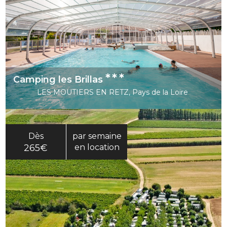
***
Camping les Brillas
LES MOUTIERS EN RETZ, Pays de la Loire
Dès
par semaine
265€
en location