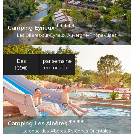
*****
Camping Eyrieux
Les Ollières-sur-Eyrieux, Auvergne-Rhône-Alpes
Dès
par semaine
199€
en location
****
Camping Les Albères
Laroque-des-Albères, Pyrénées-Orientales