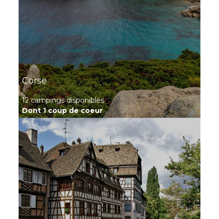
Découvrir ce
locatif
Case O'Hara — Mobil-
home confort 6
À partir de
350 €
/ 7
personnes
nuits
3 chambres - 6
personnes - 34 m²
Corse
Découvrir ce
12 campings disponibles
locatif
Dont 1 coup de coeur