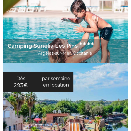
****
Camping Sunêlia Les Pins
Argelès-sur-Mer, Occitanie
Dès
par semaine
293€
en location