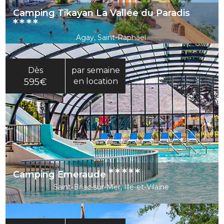
Camping Tikayan La Vallée du Paradis
****
Agay, Saint-Raphaël
Dès
par semaine
595€
en location
*****
Camping Emeraude
Saint-Briac-sur-Mer, Ille-et-Vilaine