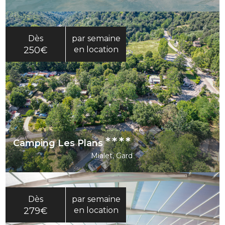
Dès
par semaine
250€
en location
****
Camping Les Plans
Mialet, Gard
Dès
par semaine
279€
en location