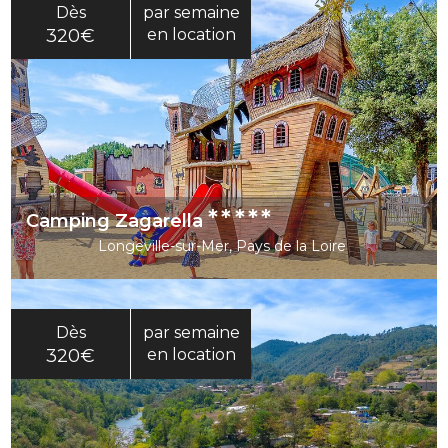
Dès
par semaine
320€
en location
*****
Camping Zagarella
Longeville-sur-Mer, Pays de la Loire
Dès
par semaine
320€
en location