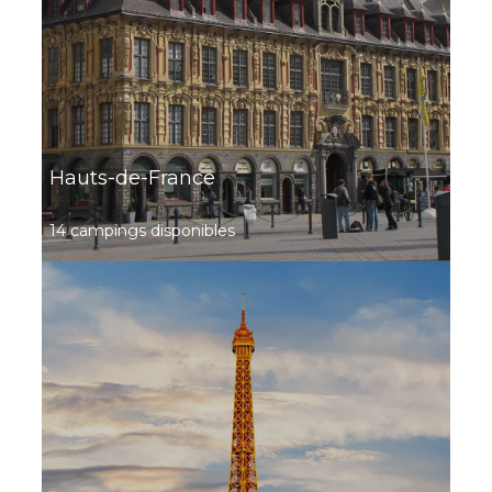
Appartement Oregon
À partir de
319.20 €
/ 7
1 chambre - 4
nuits
personnes - 40 m²
Découvrir ce
locatif
Hauts-de-France
14 campings disponibles
Camping La Source du Jabron
Un domaine 5 étoiles d'exception à Comps, au cœur
d'une Drôme provençale sauvage et authentique.
Comps, Drôme , Auvergne-Rhône-Alpes