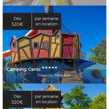
Dès
par semaine
320€
en location
*****
Camping Cenic
Pénestin, Morbihan
Dès
par semaine
320€
en location