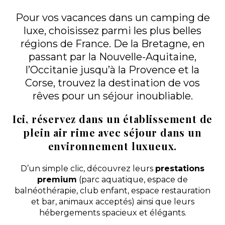
Pour vos vacances dans un camping de
Découvrir
luxe, choisissez parmi les plus belles
régions de France. De la Bretagne, en
Mobil-home Premium
VIP avec Spa Privatif —
passant par la Nouvelle-Aquitaine,
2 chambres / 4
À partir de
950 €
/ 7
personnes
nuits
l’Occitanie jusqu’à la Provence et la
2 chambres - 4
Corse, trouvez la destination de vos
personnes - 35 m²
rêves pour un séjour inoubliable.
Découvrir ce
locatif
Ici, réservez dans un établissement de
plein air rime avec séjour dans un
Chalet Premium 3 — 3
environnement luxueux.
chambres / 8 personnes
À partir de
850 €
/ 7
3 chambres - 8
nuits
personnes - 35 m²
D’un simple clic, découvrez leurs
prestations
premium
(parc aquatique, espace de
Découvrir ce
locatif
balnéothérapie, club enfant, espace restauration
et bar, animaux acceptés) ainsi que leurs
hébergements spacieux et élégants.