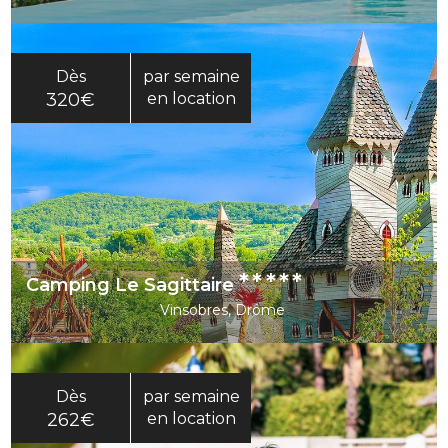
Dès
par semaine
320€
en location
*****
Camping Le Sagittaire
Vinsobres, Drôme
Dès
par semaine
262€
en location