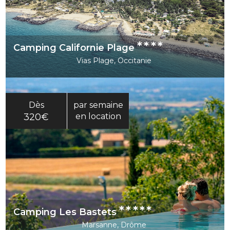
****
Camping Californie Plage
Vias Plage, Occitanie
Dès
par semaine
320€
en location
*****
Camping Les Bastets
Marsanne, Drôme