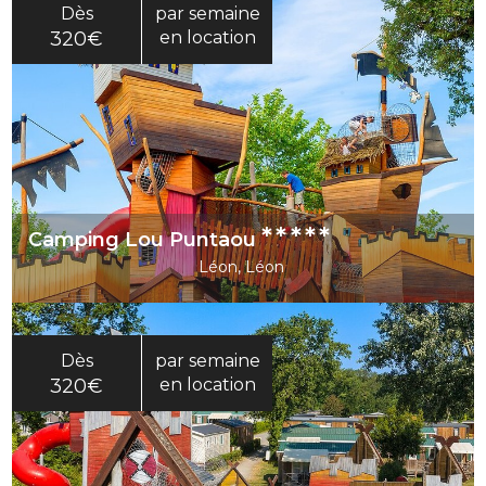
Dès
par semaine
320€
en location
*****
Camping Lou Puntaou
Léon, Léon
Dès
par semaine
320€
en location