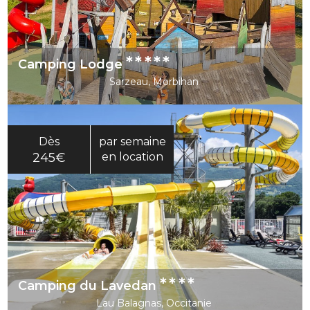
*****
Camping Lodge
Sarzeau, Morbihan
Dès
par semaine
245€
en location
****
Camping du Lavedan
Lau Balagnas, Occitanie