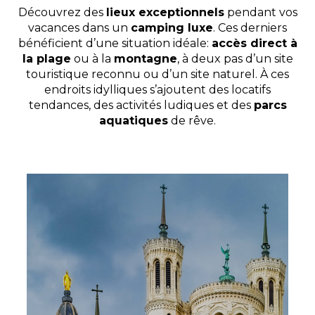
Découvrez des
lieux exceptionnels
pendant vos
vacances dans un
camping luxe
. Ces derniers
bénéficient d’une situation idéale:
accès direct à
la plage
ou à la
montagne
, à deux pas d’un site
touristique reconnu ou d’un site naturel. À ces
endroits idylliques s’ajoutent des locatifs
tendances, des activités ludiques et des
parcs
aquatiques
de rêve.
Domaine de Champé
Le domaine de Champé est l’endroit rêvé pour passer
de belles vacances en tribu, en famille ou en amoureux
à la montagne.
Bussang, Vosges , Grand Est
Voir le site
★ 4.6/5 (1381 avis)
Dès
87€
/ semaine en location
Dès
47€
/ nuit en emplacement
Afficher les détails