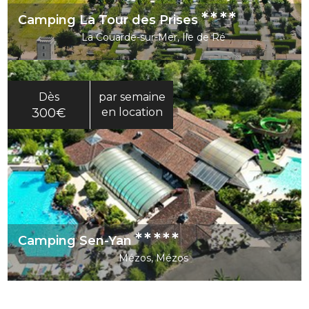
****
Camping La Tour des Prises
La Couarde-sur-Mer, Ile de Ré
Dès
par semaine
300€
en location
*****
Camping Sen-Yan
Mézos, Mézos