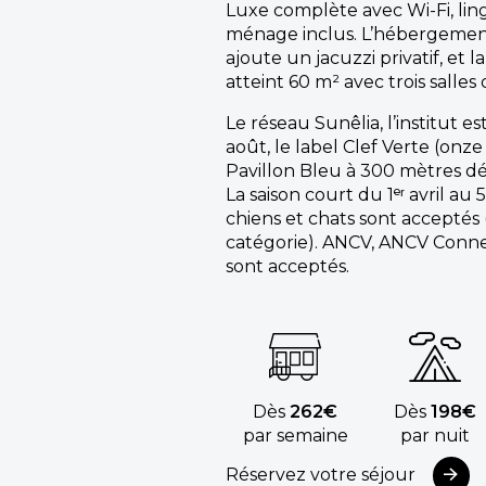
Luxe complète avec Wi-Fi, linge
ménage inclus. L’hébergemen
ajoute un jacuzzi privatif, et 
atteint 60 m² avec trois salles 
Le réseau Sunêlia, l’institut es
août, le label Clef Verte (onze
Pavillon Bleu à 300 mètres déf
La saison court du 1ᵉʳ avril au 
chiens et chats sont acceptés (s
catégorie). ANCV, ANCV Conne
sont acceptés.
Dès
262€
Dès
198€
par semaine
par nuit
Réservez votre séjour