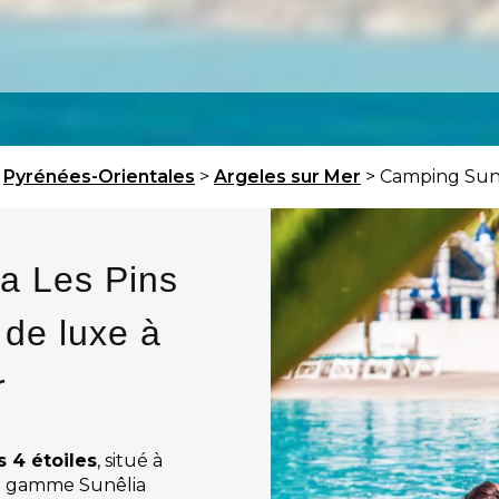
>
Pyrénées-Orientales
>
Argeles sur Mer
> Camping Sunê
a Les Pins
 de luxe à
r
 4 étoiles
, situé à
e gamme Sunêlia