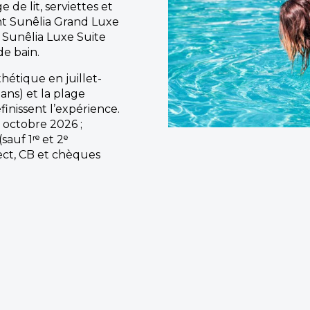
 de lit, serviettes et
t Sunêlia Grand Luxe
la Sunêlia Luxe Suite
de bain.
thétique en juillet-
 ans) et la plage
inissent l’expérience.
5 octobre 2026 ;
auf 1ʳᵉ et 2ᵉ
ct, CB et chèques