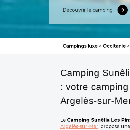
Découvrir le camping
Campings luxe
>
Occitanie
Camping Sunêli
: votre camping
Argelès-sur-Me
Le
Camping Sunêlia Les Pins
Argelès-sur-Mer
, propose un