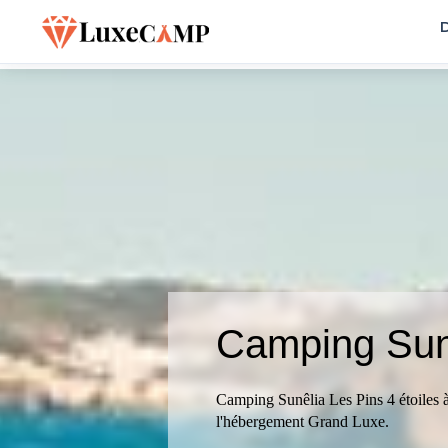
D
Camping Sun
Camping Sunêlia Les Pins 4 étoiles à
l'hébergement Grand Luxe.