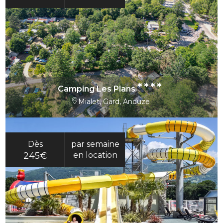
****
Camping Les Plans
Mialet, Gard, Anduze
Dès
par semaine
245€
en location