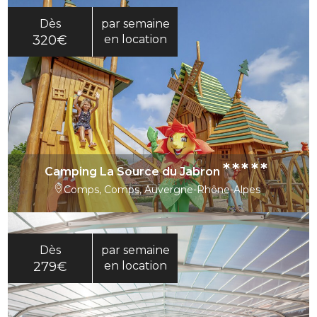
Dès
par semaine
320€
en location
*****
Camping La Source du Jabron
Comps, Comps, Auvergne-Rhône-Alpes
Dès
par semaine
279€
en location