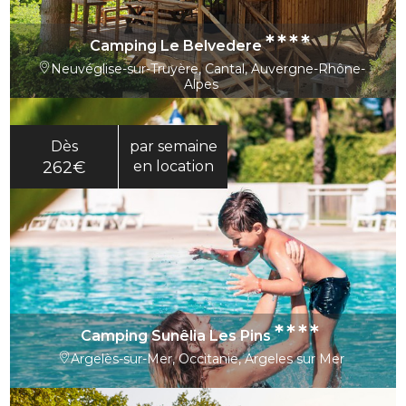
****
Camping Le Belvedere
Neuvéglise-sur-Truyère, Cantal, Auvergne-Rhône-
Alpes
Dès
par semaine
262€
en location
****
Camping Sunêlia Les Pins
Argelès-sur-Mer, Occitanie, Argeles sur Mer