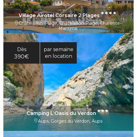
****
Village Airotel Corsaire 2 Plages
Châtelaillon-Plage, Châtelaillon-Plage, Charente-
Maritime
Dès
par semaine
390€
en location
***
Camping L’Oasis du Verdon
Aups, Gorges du Verdon, Aups