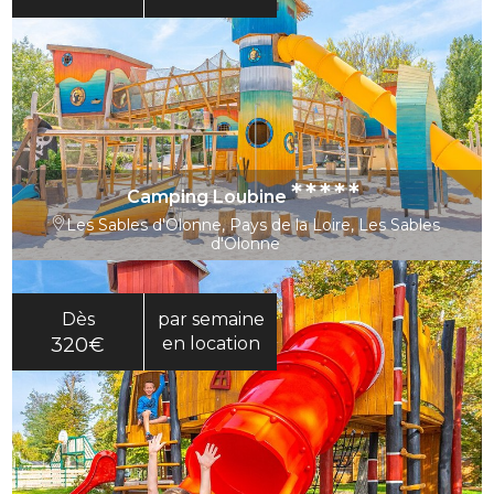
*****
Camping Loubine
Les Sables d'Olonne, Pays de la Loire, Les Sables
d'Olonne
Dès
par semaine
320€
en location