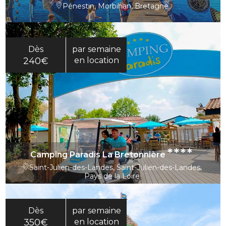
Pénestin, Morbihan, Bretagne
Dès
par semaine
240€
en location
****
Camping Paradis La Bretonnière
Saint-Julien-des-Landes, Saint-Julien-des-Landes,
Pays de la Loire
Dès
par semaine
350€
en location