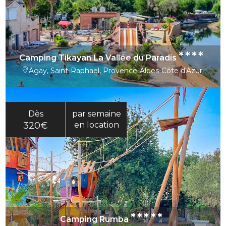
****
Camping Tikayan La Vallée du Paradis
Agay, Saint-Raphaël, Provence-Alpes-Côte d'Azur
Dès
par semaine
320€
en location
*****
Camping Rumba