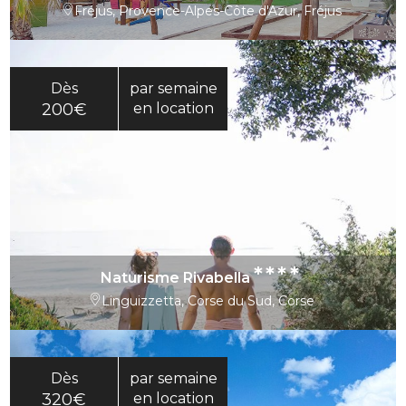
Fréjus, Provence-Alpes-Côte d'Azur, Fréjus
Dès
par semaine
200€
en location
****
Naturisme Rivabella
Linguizzetta, Corse du Sud, Corse
Dès
par semaine
320€
en location