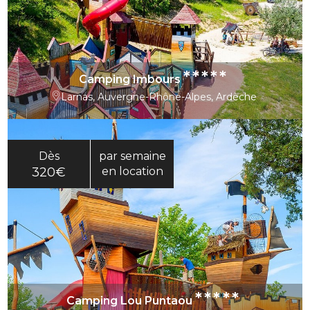
*****
Camping Imbours
Larnas, Auvergne-Rhône-Alpes, Ardèche
Dès
par semaine
320€
en location
*****
Camping Lou Puntaou