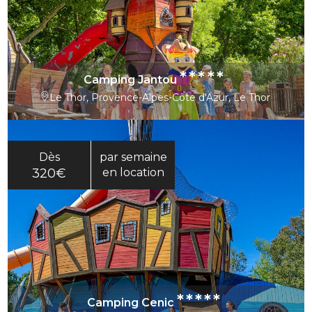
*****
Camping Jantou
Le Thor, Provence-Alpes-Côte d'Azur, Le Thor
Dès
par semaine
320€
en location
*****
Camping Cenic