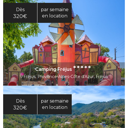
Dès
par semaine
320€
en location
*****
Camping Fréjus
Fréjus, Provence-Alpes-Côte d'Azur, Fréjus
Dès
par semaine
320€
en location