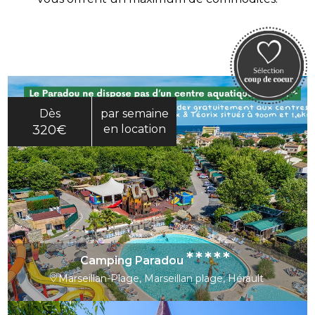
Dès
par semaine
320€
en location
*****
Camping Paradou
Marseillan-Plage, Marseillan plage, Hérault