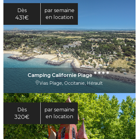
Dès
par semaine
431€
en location
****
Camping Californie Plage
Vias Plage, Occitanie, Hérault
Dès
par semaine
320€
en location