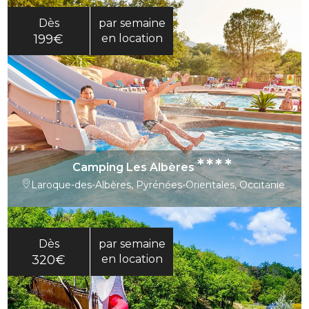
Dès
par semaine
199€
en location
****
Camping Les Albères
Laroque-des-Albères, Pyrénées-Orientales, Occitanie
Dès
par semaine
320€
en location