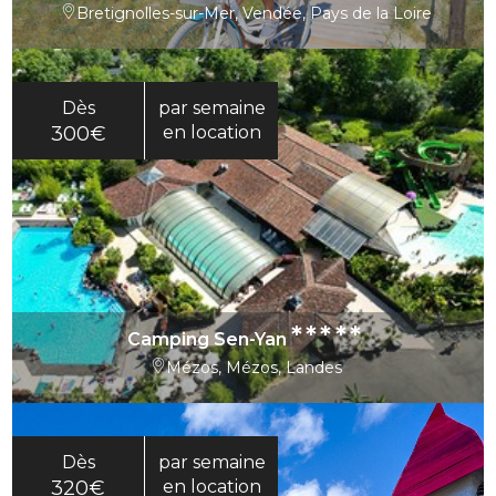
Bretignolles-sur-Mer, Vendée, Pays de la Loire
Dès
par semaine
300€
en location
*****
Camping Sen-Yan
Mézos, Mézos, Landes
Dès
par semaine
320€
en location