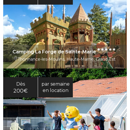
*****
Camping La Forge de Sainte-Marie
Thonnance-les-Moulins, Haute-Marne, Grand Est
Dès
par semaine
200€
en location