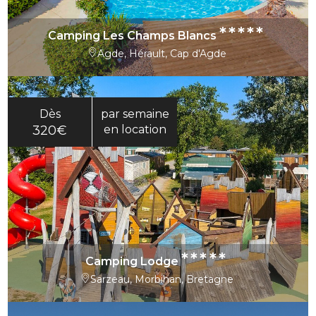
*****
Camping Les Champs Blancs
Agde, Hérault, Cap d'Agde
Dès
par semaine
320€
en location
*****
Camping Lodge
Sarzeau, Morbihan, Bretagne