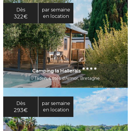
Dès
par semaine
322€
en location
****
Camping la Hallerais
Taden, Côtes d'Armor, Bretagne
Dès
par semaine
293€
en location