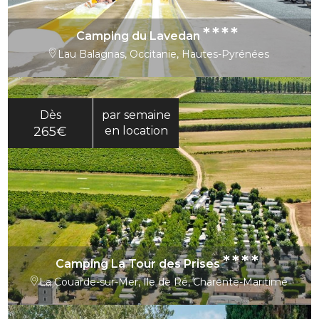
****
Camping du Lavedan
Lau Balagnas, Occitanie, Hautes-Pyrénées
Dès
par semaine
265€
en location
****
Camping La Tour des Prises
La Couarde-sur-Mer, Ile de Ré, Charente-Maritime