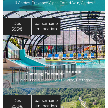
Gordes, Provence-Alpes-Côte d'Azur, Gordes
Dès
par semaine
595€
en location
*****
Camping Emeraude
Saint-Briac-sur-Mer, Ille-et-Vilaine, Bretagne
Dès
par semaine
250€
en location