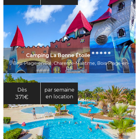
*****
Camping La Bonne Étoile
Bois-Plage-en-Ré, Charente-Maritime, Bois-Plage-en-
Ré
Dès
par semaine
371€
en location