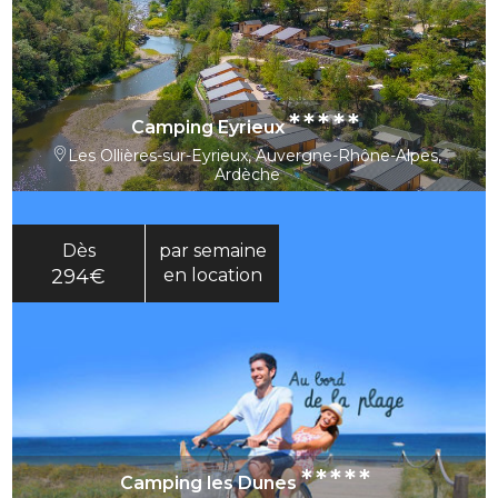
*****
Camping Eyrieux
Les Ollières-sur-Eyrieux, Auvergne-Rhône-Alpes,
Ardèche
Dès
par semaine
294€
en location
*****
Camping les Dunes