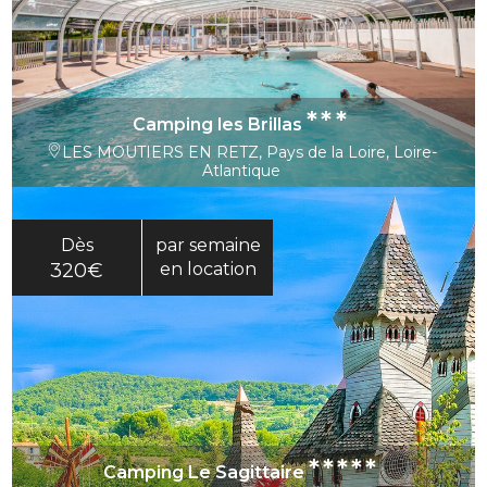
***
Camping les Brillas
LES MOUTIERS EN RETZ, Pays de la Loire, Loire-
Atlantique
Dès
par semaine
320€
en location
*****
Camping Le Sagittaire