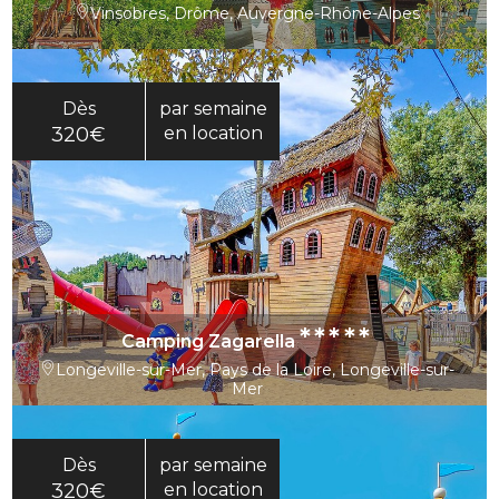
Vinsobres, Drôme, Auvergne-Rhône-Alpes
Dès
par semaine
320€
en location
*****
Camping Zagarella
Longeville-sur-Mer, Pays de la Loire, Longeville-sur-
Mer
Dès
par semaine
320€
en location