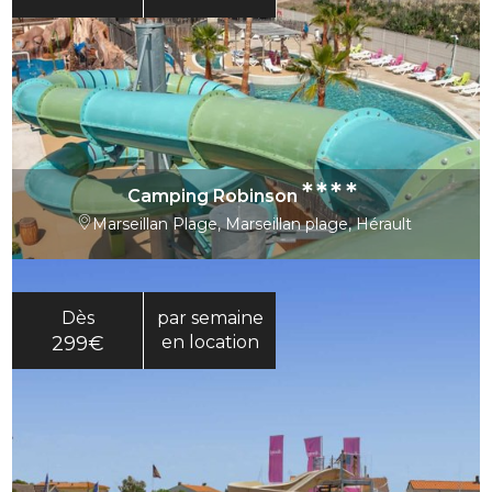
****
Camping Robinson
Marseillan Plage, Marseillan plage, Hérault
Dès
par semaine
299€
en location