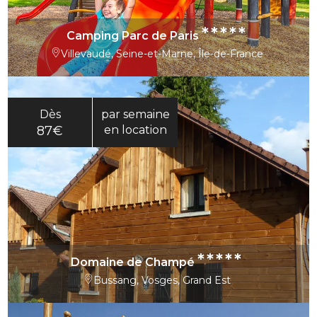
*****
Camping Parc de Paris
Villevaudé, Seine-et-Marne, Île-de-France
Dès
par semaine
87€
en location
*****
Domaine de Champé
Bussang, Vosges, Grand Est