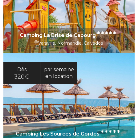
*****
Camping La Brise de Cabourg
Varaville, Normandie, Calvados
Dès
par semaine
320€
en location
*****
Camping Les Sources de Gordes