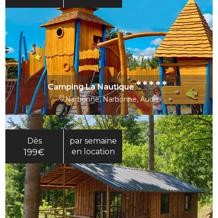
*****
Camping La Nautique
Narbonne, Narbonne, Aude
Dès
par semaine
199€
en location