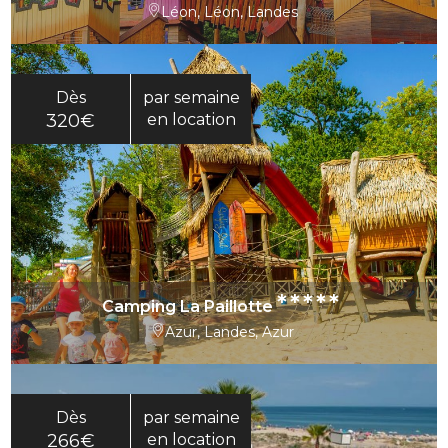
Léon, Léon, Landes
Dès
par semaine
320€
en location
*****
Camping La Paillotte
Azur, Landes, Azur
Dès
par semaine
266€
en location