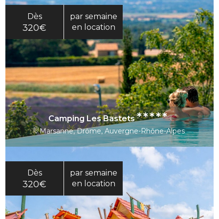
Dès
par semaine
320€
en location
*****
Camping Les Bastets
Marsanne, Drôme, Auvergne-Rhône-Alpes
Dès
par semaine
320€
en location