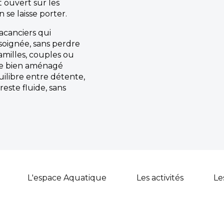
t ouvert sur les
n se laisse porter.
acanciers qui
oignée, sans perdre
amilles, couples ou
re bien aménagé
ilibre entre détente,
reste fluide, sans
L'espace Aquatique
Les activités
Le
Le quotidien au 