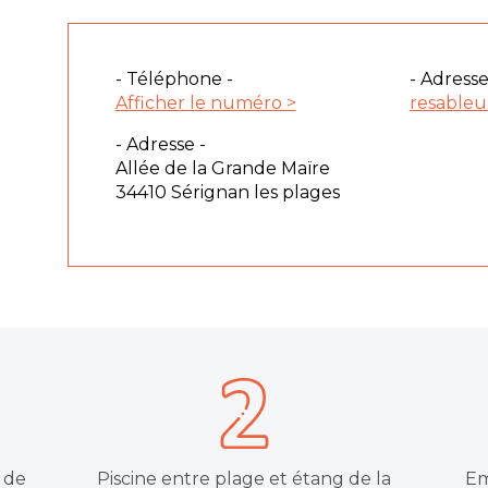
- Téléphone -
- Adresse
Afficher le numéro >
resable
- Adresse -
Allée de la Grande Maïre
34410 Sérignan les plages
 de
Piscine entre plage et étang de la
Em