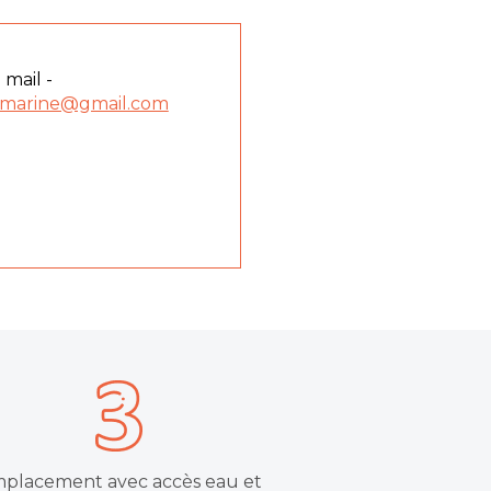
 mail -
umarine@gmail.com
placement avec accès eau et