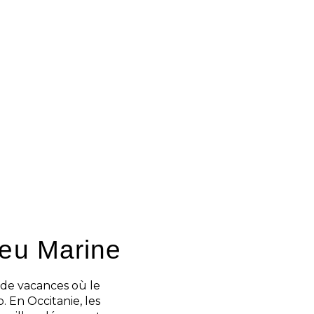
sent dans la facilité à
au séjour accompagnent
alourdir l’expérience.
les, pratiques et
n de séjour bien
poser, partager un
s. Les prestations
uide et confortable.
leu Marine
 de vacances où le
 En Occitanie, les