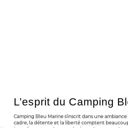
Bleu Marine
Au Camping Bleu Marine, le confort se res
vivre ses journées. Les services utiles 
les vacanciers de manière discrète, sans 
L’idée reste de profiter de vacances simp
agréables.
Cette organisation donne une impressio
aménagé. On garde du temps pour se re
moment ou partir découvrir les alentour
participent à une expérience soignée, fl
L’esprit du Camping B
Camping Bleu Marine s’inscrit dans une ambiance
cadre, la détente et la liberté comptent beaucoup.