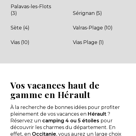
Palavas-les-Flots
(3)
Sérignan (5)
Mobil-home Confort 2
chambres
À partir de
266 €
/
2 chambres - 4
nuit
Sète (4)
Valras-Plage (10)
personnes - 24 m²
Découvrir ce
Vias (10)
Vias Plage (1)
locatif
Mobil-home Confort
Plus 2 chambres
À partir de
504 €
/
2 chambres - 5
nuit
personnes - 30 m²
Vos vacances haut de
Découvrir ce
gamme en Hérault
locatif
À la recherche de bonnes idées pour profiter
pleinement de vos vacances en
Hérault
?
Réservez un
camping 4 ou 5 étoiles
pour
découvrir les charmes du département. En
effet, en
Occitanie
, vous aurez un large choix