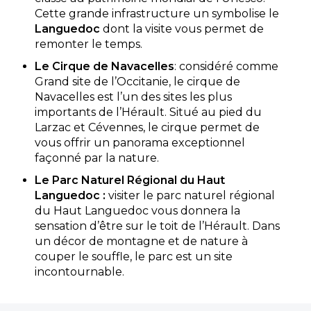
Cette grande infrastructure un symbolise le
Camping Les Champs Blancs
Languedoc
dont la visite vous permet de
Vous souhaitez passer des vacances en famille ou
remonter le temps.
entre amis? Le camping Champs Blanc Luxe est
Le Cirque de Navacelles
: considéré comme
l'endroit qu'il vous faut!
Grand site de l’Occitanie, le cirque de
Agde, Hérault , Occitanie
Navacelles est l’un des sites les plus
Voir le site
importants de l’Hérault. Situé au pied du
Larzac et Cévennes, le cirque permet de
★ 4.2/5 (1264 avis)
vous offrir un panorama exceptionnel
Dès
371€
/ semaine en location
façonné par la nature.
Dès
18€
/ nuit en emplacement
Le Parc Naturel Régional du Haut
Languedoc :
visiter le parc naturel régional
Afficher les détails
du Haut Languedoc vous donnera la
sensation d’être sur le toit de l’Hérault. Dans
Découvrir
un décor de montagne et de nature à
couper le souffle, le parc est un site
Mobil-home Standard
incontournable.
4 PERS
À partir de
378 €
/ 7
2 chambres - 4
nuits
personnes - m²