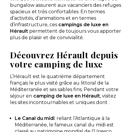
6 chambres - 12
bungalow assurent aux vacanciers des refuges
personnes - 66 m²
spacieux et très confortables. En termes
Découvrir ce
d’activités, d’animations et en termes
locatif
d’infrastructure, ces
campings de luxe en
Hérault
permettent de toujours vous apporter
Cottage Caïcos
plus de plaisir et de convivialité.
Premium — 3
chambres / 6
À partir de
697 €
/ 7
personnes
nuits
Découvrez Hérault depuis
3 chambres - 6
personnes - 33 m²
votre camping de luxe
Découvrir ce
L’Hérault est le quatrième département
locatif
français le plus visité grâce au littoral de la
Méditerranée et ses sables fins. Pendant votre
séjour en
camping de luxe en Hérault
, visitez
les sites incontournables et uniques dont :
Le Canal du midi
: reliant l’Atlantique à la
Méditerranée, le fameux canal du midi est
classé au patrimoine mondial de l’Unesco.