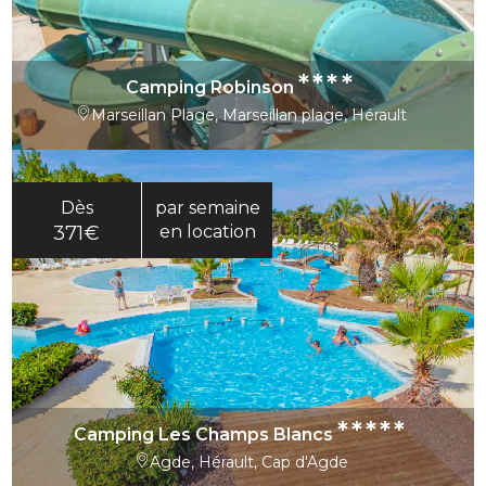
****
Camping Robinson
Marseillan Plage, Marseillan plage, Hérault
Dès
par semaine
371€
en location
*****
Camping Les Champs Blancs
Agde, Hérault, Cap d'Agde