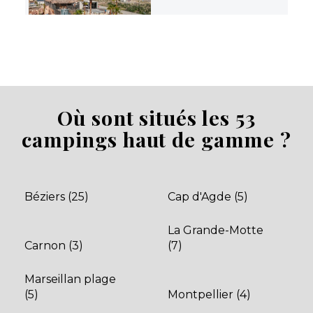
Où sont situés les 53
Camping Robinson
campings haut de gamme ?
Camping Robinson 4 étoiles Marseillan Plage (34) :
labellisé Camping Paradis, Eden Spa jacuzzi privatif,
CruzO'Zen hammam & mass
Marseillan Plage, Hérault , Occitanie
Béziers (25)
Cap d'Agde (5)
Voir le site
★ 4.3/5 (1440 avis)
La Grande-Motte
Dès
266€
/ semaine en location
Carnon (3)
(7)
Marseillan plage
Afficher les détails
(5)
Montpellier (4)
Découvrir