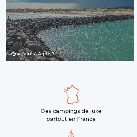
Voir le site
★ 4.1/5 (214 avis)
Aucune information tarifaire disponible
Découvrir
Que faire à Agde ?
Camping Bon Port
En petite Camargue, au royaume des taureaux, des
flamants roses et des chevaux et à 12 km des
plages de la Grande-Motte, le camping Bon Port
vous acc...
Lunel, Hérault Provence , Occitanie
Des campings de luxe
Voir le site
partout en France
★ 4.8/5 (359 avis)
Aucune information tarifaire disponible