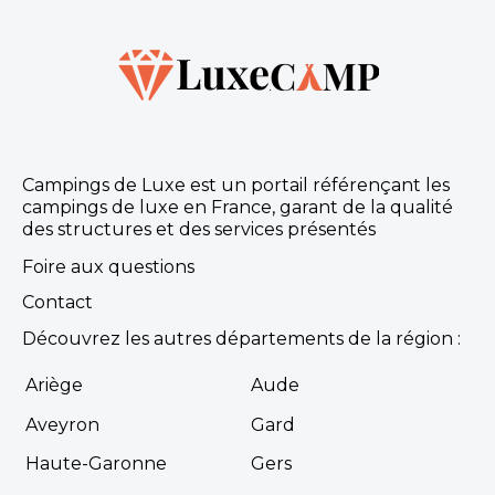
Campings de Luxe est un portail référençant les
Californie Plage
campings de luxe en France, garant de la qualité
des structures et des services présentés
Niché au cœur du Languedoc, à Vias, le Camping
Club Californie plage vous invite au repos et à la
Foire aux questions
détente. Situé directement en bord de mer, ...
Contact
Vias, Hérault , Occitanie
Découvrez les autres départements de la région :
Voir le site
Dès
20€
/ semaine en location
Ariège
Aude
Aveyron
Gard
Découvrir
Haute-Garonne
Gers