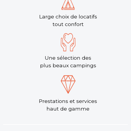
Découvrir
Large choix de locatifs
tout confort
Camping Club l’Air Marin
En mobil-home, de 2 à 8 personnes, à L’Air Marin,
Une sélection des
vous serez chez vous tout en étant ailleurs ! A
plus beaux campings
l’extérieur, devant la terrasse, un petit...
Plage, Hérault , Occitanie
Voir le site
★ 4.0/5 (48 avis)
Aucune information tarifaire disponible
Prestations et services
haut de gamme
Découvrir