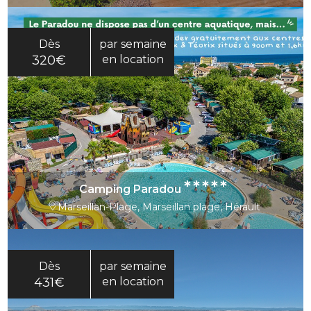
Dès
par semaine
320€
en location
*****
Camping Paradou
Marseillan-Plage, Marseillan plage, Hérault
Dès
par semaine
431€
en location