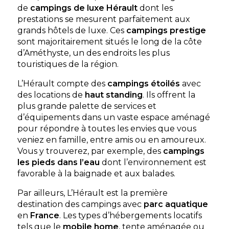
de
campings de luxe
Hérault
dont les
prestations se mesurent parfaitement aux
Camping Californie Plage
grands hôtels de luxe. Ces
campings prestige
sont majoritairement situés le long de la côte
Sur la côte méditerranéenne à Vias Plage, le
d’Améthyste, un des endroits les plus
Camping Californie Plage 4 étoiles propose des
touristiques de la région.
cottages Premium avec spa privati
Vias Plage, Hérault , Occitanie
L’Hérault compte des
campings étoilés
avec
Voir le site
des locations de
haut standing
. Ils offrent la
plus grande palette de services et
★ 4.0/5 (1276 avis)
d’équipements dans un vaste espace aménagé
Dès
431€
/ semaine en location
pour répondre à toutes les envies que vous
veniez en famille, entre amis ou en amoureux.
Afficher les détails
Vous y trouverez, par exemple, des
campings
les pieds dans l’eau
dont l’environnement est
Découvrir
favorable à la baignade et aux balades.
Par ailleurs, L’Hérault est la première
Cottage Caïcos Spa
destination des campings avec
parc aquatique
Tribu Premium — 6
chambres / 12
À partir de
900 €
/ 7
en
France
. Les types d’hébergements locatifs
personnes
nuits
tels que le
mobile home
, tente aménagée ou