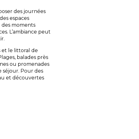
oser des journées
r des espaces
 et des moments
ces. L’ambiance peut
ir.
t le littoral de
Plages, balades près
baines ou promenades
e séjour. Pour des
eau et découvertes