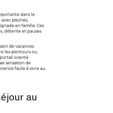
mportante dans le
avec piscines,
gnade en famille. Ces
ux, détente et pauses
ssion de vacances
re les alentours ou
ortail orienté
aie sensation de
ience facile à vivre au
séjour au