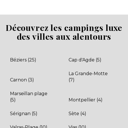
Palavas-les-Flots, Hérault , Occitanie
★ 3.3/5 (2580 avis)
Aucune information tarifaire disponible
Découvrez les campings luxe
des villes aux alentours
Découvrir
Béziers (25)
Cap d'Agde (5)
La Grande-Motte
Carnon (3)
(7)
Marseillan plage
(5)
Montpellier (4)
Eden Camping
Lattes, Hérault , Occitanie
Sérignan (5)
Sète (4)
Aucune information tarifaire disponible
Valras-Plage (10)
Vias (10)