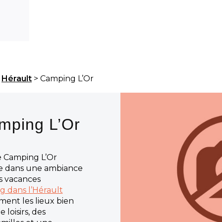
>
Hérault
> Camping L’Or
amping L’Or
le Camping L’Or
le dans une ambiance
es vacances
 dans l’Hérault
ment les lieux bien
loisirs, des