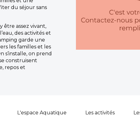
milles et une
iter du séjour sans
 être assez vivant,
eau, des activités et
e camping garde une
s les familles et les
n s’installe, on prend
 se construisent
, repos et
L'espace Aquatique
Les activités
Le