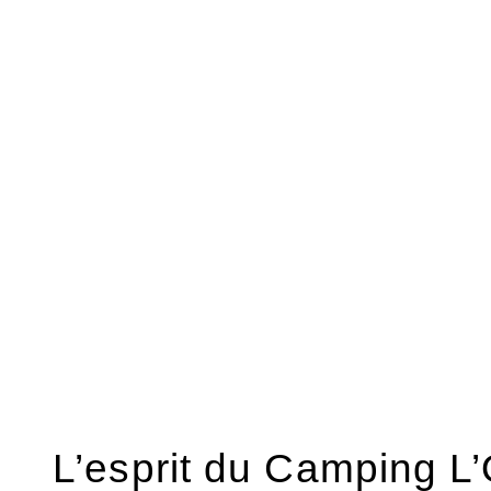
Le quotidien au 
L’Or
Le Camping L’Or propose des services util
vacances. Sur place, les vacanciers peuv
snack, d’une épicerie, d’aires de jeux, d’
et de services pratiques selon les besoin
prestations permettent de garder un quo
devoir sortir pour chaque petite organis
Le confort se retrouve aussi dans la mani
journées. On peut rester au camping, pré
rejoindre la plage ou organiser une sort
un
camping en Occitanie
, cette facilit
permet de profiter de l’ambiance du Su
un cadre pratique et bien pensé pour le
L’esprit du Camping L’