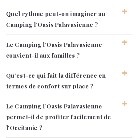
Quel rythme peut-on imaginer au
Camping l’Oasis Palavasienne ?
Le rythme peut être assez vivant, entre
Le Camping l’Oasis Palavasienne
baignade, activités et sorties autour de
convient-il aux familles ?
Montpellier. Il reste toutefois possible de
garder des journées plus tranquilles, selon
les envies de chacun.
Oui, le camping peut convenir aux familles
Qu’est-ce qui fait la différence en
qui recherchent un cadre confortable, avec
termes de confort sur place ?
des espaces de loisirs et une ambiance
vacances facile à vivre. Les journées peuvent
se construire simplement, entre eau, détente
Le confort vient surtout de l’organisation
Le Camping l’Oasis Palavasienne
et découvertes.
générale, des prestations utiles et du cadre
permet-il de profiter facilement de
soigné autour des espaces de vie.
L’expérience reste agréable, sans perdre
l’Occitanie ?
l’esprit simple du camping.