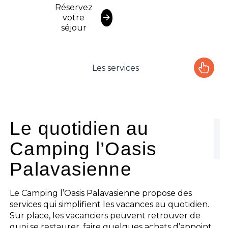
Réservez
votre
séjour
Les services
Le camping
L'espace Aquatique
Le quotidien au
Camping l’Oasis
Les activités
Palavasienne
Les infos pratiques
Le Camping l’Oasis Palavasienne propose des
services qui simplifient les vacances au quotidien.
Sur place, les vacanciers peuvent retrouver de
quoi se restaurer, faire quelques achats d’appoint,