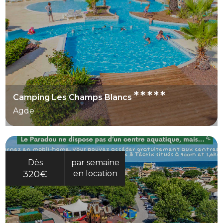
*****
Camping Les Champs Blancs
Agde
Dès
par semaine
320€
en location