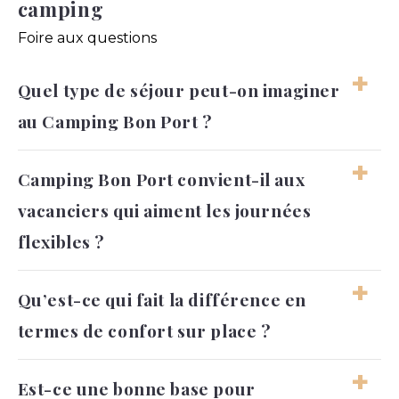
camping
Foire aux questions
Quel type de séjour peut-on imaginer
au Camping Bon Port ?
On peut imaginer un séjour confortable,
Camping Bon Port convient-il aux
simple à organiser et ouvert sur les
vacanciers qui aiment les journées
découvertes locales. L’ambiance permet de
profiter autant du repos que des sorties.
flexibles ?
Oui, le séjour peut se construire entre
Qu’est-ce qui fait la différence en
moments tranquilles et envies de bouger.
termes de confort sur place ?
Chacun garde la liberté d’adapter son
rythme.
Le confort tient surtout au cadre, à
Est-ce une bonne base pour
l’organisation générale et à la simplicité du