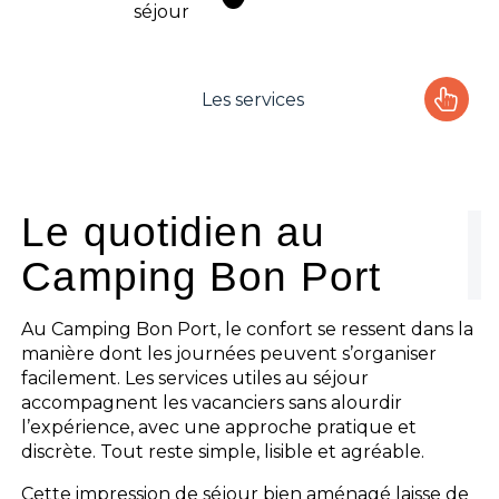
séjour
Les services
Le camping
L'espace Aquatique
Le quotidien au
Camping Bon Port
Les activités
Les infos pratiques
Au Camping Bon Port, le confort se ressent dans la
manière dont les journées peuvent s’organiser
facilement. Les services utiles au séjour
accompagnent les vacanciers sans alourdir
l’expérience, avec une approche pratique et
discrète. Tout reste simple, lisible et agréable.
Cette impression de séjour bien aménagé laisse de