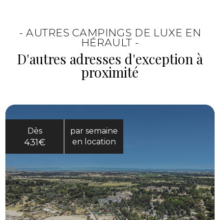
activités extérieures, des repas en plein air et
des moments de détente. Chacun avance à
- AUTRES CAMPINGS DE LUXE EN
son rythme, dans une ambiance simple et
HÉRAULT -
naturelle.
D'autres adresses d'exception à
proximité
Dès
par semaine
431€
en location