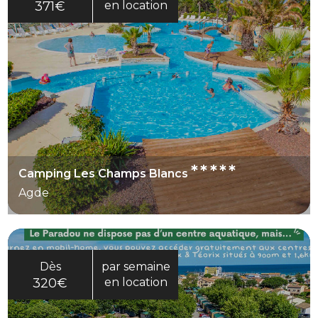
371€
en location
*****
Camping Les Champs Blancs
Agde
Dès
par semaine
320€
en location