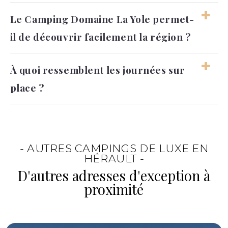
ambiance familiale.
Les espaces liés à l’eau rythment
Le Camping Domaine La Yole permet-
naturellement les journées et deviennent
il de découvrir facilement la région ?
souvent le centre de la vie du camping
pendant les vacances.
Oui, ce
camping en Occitanie
constitue un
À quoi ressemblent les journées sur
point de départ agréable pour explorer le
place ?
littoral et les paysages de l’Hérault.
Les journées alternent généralement entre
baignade, détente et sorties dans les
environs. Chacun organise facilement son
- AUTRES CAMPINGS DE LUXE EN
séjour selon ses envies.
HÉRAULT -
D'autres adresses d'exception à
proximité