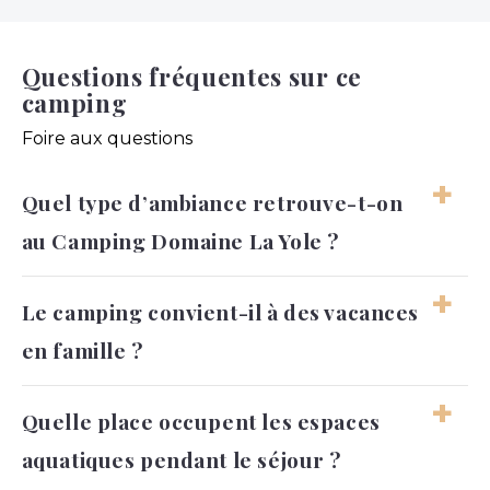
Questions fréquentes sur ce
camping
Foire aux questions
Quel type d’ambiance retrouve-t-on
au Camping Domaine La Yole ?
L’atmosphère reste conviviale et animée
Le camping convient-il à des vacances
pendant la saison, tout en laissant de la place
en famille ?
aux moments plus calmes. Les journées se
vivent principalement en extérieur.
Oui, le cadre et l’organisation générale
Quelle place occupent les espaces
permettent de profiter facilement de
aquatiques pendant le séjour ?
vacances avec des enfants. Les espaces de
loisirs et l’environnement participent à cette