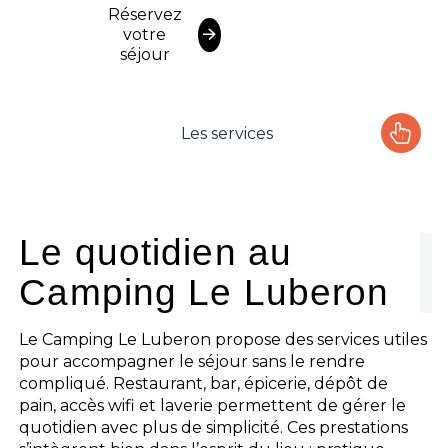
Réservez
votre
séjour
Les services
Le camping
L'espace Aquatique
Le quotidien au
Camping Le Luberon
Les activités
Les infos pratiques
Le Camping Le Luberon propose des services utiles
pour accompagner le séjour sans le rendre
compliqué. Restaurant, bar, épicerie, dépôt de
pain, accès wifi et laverie permettent de gérer le
quotidien avec plus de simplicité. Ces prestations