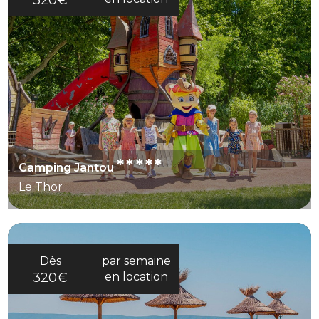
320€
*****
Camping Jantou
Le Thor
Dès
par semaine
320€
en location