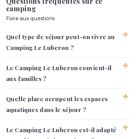
Questions fréquentes sur ce
camping
Foire aux questions
Quel type de séjour peut-on vivre au
Camping Le Luberon ?
Le séjour peut être reposant, familial ou plus
Le Camping Le Luberon convient-il
actif selon les envies. Le cadre permet
aux familles ?
d’alterner facilement entre baignade,
balades et moments calmes.
Oui, l’ambiance et les espaces de loisirs
Quelle place occupent les espaces
permettent aux familles de profiter d’un
aquatiques dans le séjour ?
séjour agréable. Chacun peut trouver son
rythme entre détente, jeux et découvertes.
Ils apportent une respiration appréciable
Le Camping Le Luberon est-il adapté
dans les journées, surtout après une sortie