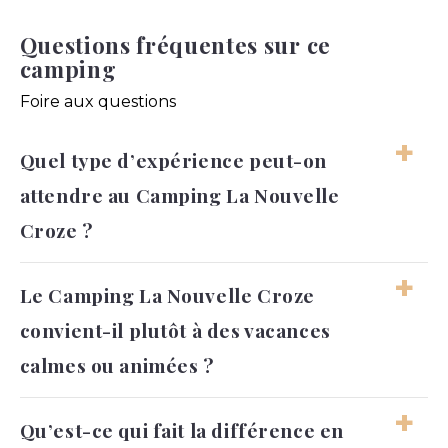
Questions fréquentes sur ce
camping
Foire aux questions
Quel type d’expérience peut-on
attendre au Camping La Nouvelle
Croze ?
On peut s’attendre à un séjour calme,
Le Camping La Nouvelle Croze
confortable et proche de la nature.
convient-il plutôt à des vacances
L’ambiance semble adaptée aux vacanciers
qui recherchent une expérience reposante,
calmes ou animées ?
avec des services utiles et un cadre soigné.
Le camping correspond davantage à des
Qu’est-ce qui fait la différence en
vacances calmes, avec une place importante