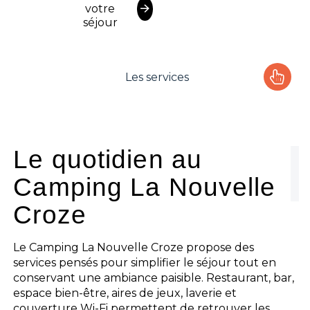
votre
séjour
Les services
Le camping
L'espace Aquatique
Le quotidien au
Camping La Nouvelle
Les activités
Croze
Les infos pratiques
Le Camping La Nouvelle Croze propose des
services pensés pour simplifier le séjour tout en
conservant une ambiance paisible. Restaurant, bar,
espace bien-être, aires de jeux, laverie et
couverture Wi-Fi permettent de retrouver les