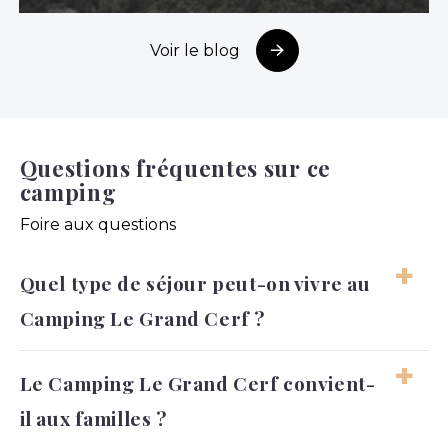
Voir le blog
Questions fréquentes sur ce
camping
Foire aux questions
Quel type de séjour peut-on vivre au
Camping Le Grand Cerf ?
Le séjour peut être à la fois reposant, familial
Le Camping Le Grand Cerf convient-
et actif selon les envies. On garde une vraie
il aux familles ?
liberté dans le rythme des journées.