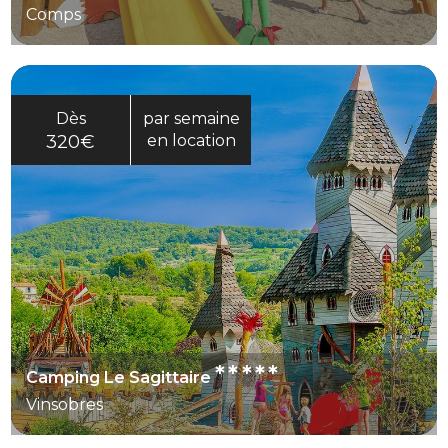
Comps
Dès
par semaine
320€
en location
*****
Camping Le Sagittaire
Vinsobres