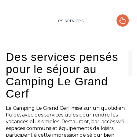
Les services
Le camping
L'espace Aquatique
Des services pensés
pour le séjour au
Les activités
Camping Le Grand
Les infos pratiques
Cerf
Le Camping Le Grand Cerf mise sur un quotidien
fluide, avec des services utiles pour rendre les
vacances plus simples. Restaurant, bar, accès wifi,
espaces communs et équipements de loisirs
participent à cette impression de séjour bien