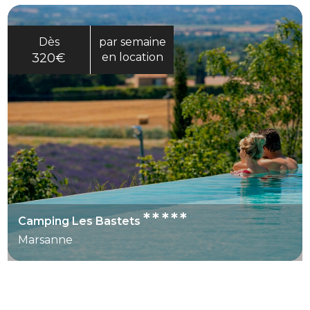
Dès
par semaine
320€
en location
*****
Camping Les Bastets
Marsanne