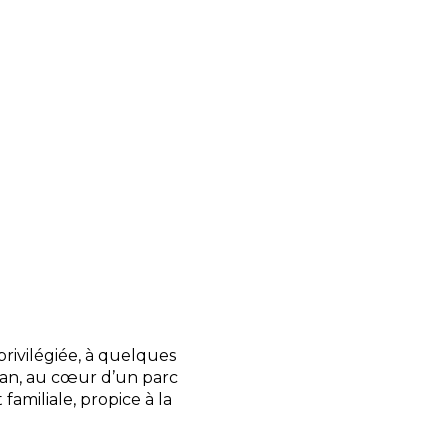
onvivial proposant une
x ou les repas en toute
viennoiseries chaque
née en douceur.
rve un accueil
ur toute information
tre séjour le plus
, location de vélos,
e et accès Wi-Fi sont
rivilégiée, à quelques
an, au cœur d’un parc
familiale, propice à la