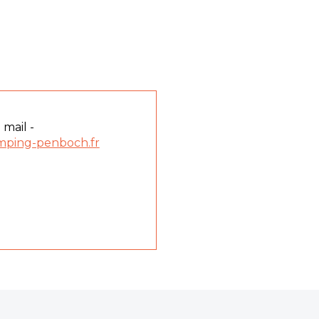
 mail -
mping-penboch.fr