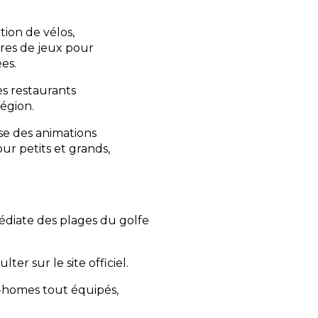
ation de vélos,
ires de jeux pour
es.
es restaurants
région.
ose des animations
our petits et grands,
diate des plages du golfe
ter sur le site officiel.
-homes tout équipés,