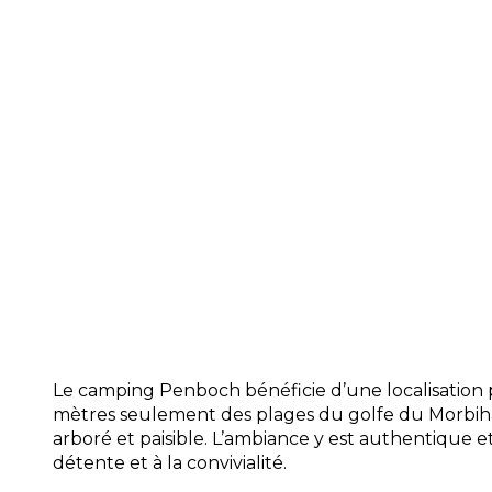
Restauration : Profitez d’un snack-bar c
carte variée, idéale pour les petits creu
simplicité. Un dépôt de pain frais et de 
matin vous permet de démarrer la jour
Accueil : L’équipe de Penboch vous rése
personnalisé et reste à votre écoute po
ou conseil touristique, afin de rendre vo
agréable possible.
Commodités : Sanitaires modernes, laverie
équipements bébé, épicerie de dépannag
à disposition pour un confort optimal.
Le camping Penboch bénéficie d’une localisation p
mètres seulement des plages du golfe du Morbih
arboré et paisible. L’ambiance y est authentique et 
détente et à la convivialité.