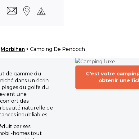
>
Morbihan
> Camping De Penboch
aut de gamme du
C'est votre campin
niché dans un écrin
obtenir une fi
 plages du golfe du
devient une
 confort des
 beauté naturelle de
cances inoubliables.
éduit par ses
mobil-homes tout