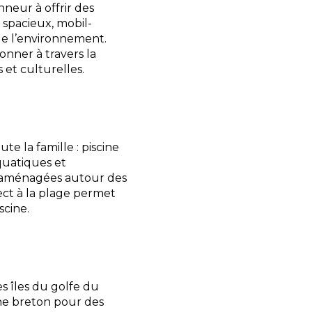
nneur à offrir des
 spacieux, mobil-
de l’environnement.
nner à travers la
 et culturelles.
e la famille : piscine
quatiques et
s aménagées autour des
rect à la plage permet
scine.
s îles du golfe du
ine breton pour des