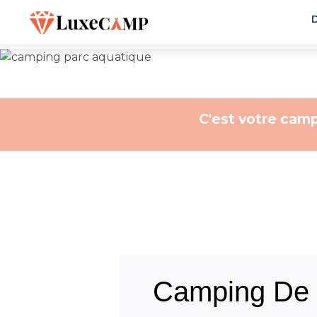
D
C'est votre camp
Camping De