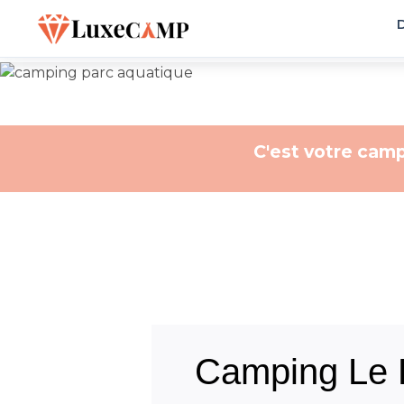
D
C'est votre camp
Camping Le P