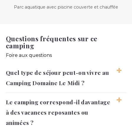
Parc aquatique avec piscine couverte et chauffée
Questions fréquentes sur ce
camping
Foire aux questions
Quel type de séjour peut-on vivre au
Camping Domaine Le Midi ?
Le séjour se vit principalement autour du
Le camping correspond-il davantage
plein air, de l’océan et des activités
à des vacances reposantes ou
extérieures. L’ambiance reste détendue tout
au long des vacances.
animées ?