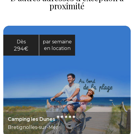
proximité
Dès
par semaine
294€
en location
*****
Camping les Dunes
Bretignolles-sur-Mer