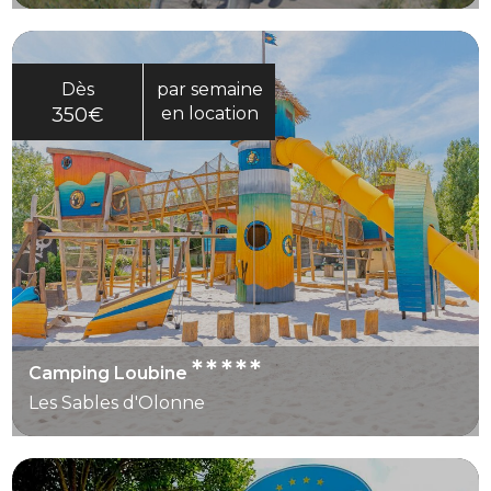
Dès
par semaine
350€
en location
*****
Camping Loubine
Les Sables d'Olonne