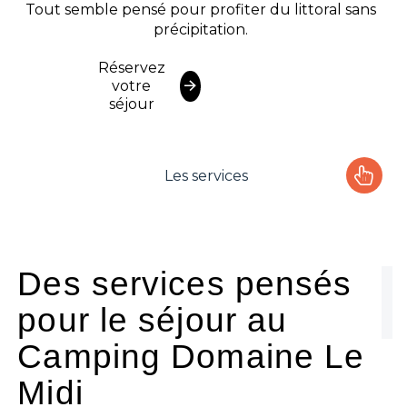
Tout semble pensé pour profiter du littoral sans
précipitation.
Réservez
votre
séjour
Les services
Le camping
L'espace Aquatique
Des services pensés
pour le séjour au
Les activités
Camping Domaine Le
Les infos pratiques
Midi