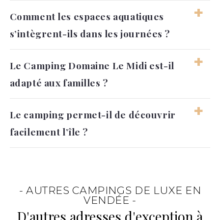
Les deux approches cohabitent facilement
Comment les espaces aquatiques
sur place. Certains profitent des activités
s’intègrent-ils dans les journées ?
disponibles tandis que d’autres privilégient le
calme et les balades sur l’île.
Les espaces de baignade deviennent
Le Camping Domaine Le Midi est-il
rapidement des lieux de détente entre deux
adapté aux familles ?
sorties ou après une journée passée près de
l’océan.
Oui, le cadre et l’organisation générale
Le camping permet-il de découvrir
conviennent bien aux séjours en famille, avec
facilement l’île ?
une ambiance conviviale et accessible.
Oui, ce
camping dans les Pays de la Loire
constitue un bon point de départ pour
parcourir Noirmoutier et profiter du littoral.
- AUTRES CAMPINGS DE LUXE EN
VENDÉE -
D'autres adresses d'exception à