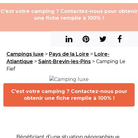
C'est votre camping ? Contactez-nous pour obtenir
une fiche remplie à 100% !
Campings luxe
>
Pays de la Loire
>
Loire-
Atlantique
>
Saint-Brevin-les-Pins
> Camping Le
Fief
C'est votre camping ? Contactez-nous pour
obtenir une fiche remplie à 100% !
Bénéficiant d’une situation géographique