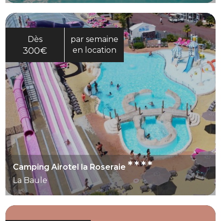
Dès
par semaine
300€
en location
****
Camping Airotel la Roseraie
La Baule