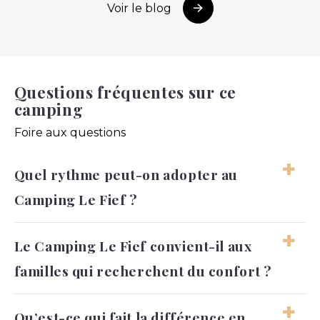
Voir le blog
Questions fréquentes sur ce
camping
Foire aux questions
Quel rythme peut-on adopter au
Camping Le Fief ?
Le séjour peut être assez vivant, entre
Le Camping Le Fief convient-il aux
baignade, loisirs et sorties vers le littoral. Il
familles qui recherchent du confort ?
reste aussi facile de garder des moments plus
calmes à l’hébergement.
Oui, l’organisation du camping et les
Qu’est-ce qui fait la différence en