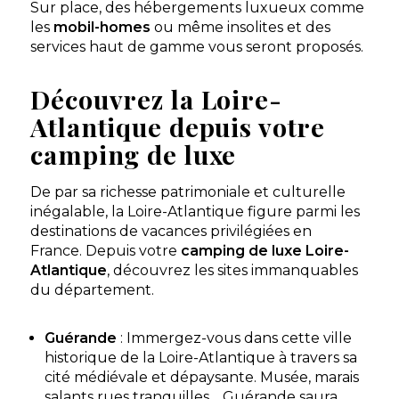
Sur place, des hébergements luxueux comme
les
mobil-homes
ou même insolites et des
services haut de gamme vous seront proposés.
Camping Les Paludiers
Flower Camping Les Paludiers est une véritable
Découvrez la Loire-
oasis de tranquillité nichée en Bretagne, à proximité
Atlantique depuis votre
de la charmante ville médiévale de Gué...
Batz-sur-Mer, Loire-Atlantique , Pays de la Loire
camping de luxe
Voir le site
De par sa richesse patrimoniale et culturelle
Aucune information tarifaire disponible
inégalable, la Loire-Atlantique figure parmi les
destinations de vacances privilégiées en
France. Depuis votre
camping de luxe Loire-
Découvrir
Atlantique
, découvrez les sites immanquables
du département.
Guérande
: Immergez-vous dans cette ville
Nantes Camping
historique de la Loire-Atlantique à travers sa
Vivez une expérience inoubliable au cœur de la Cité
cité médiévale et dépaysante. Musée, marais
des ducs de Bretagne ! Situé dans un cadre naturel
salants rues tranquilles… Guérande saura