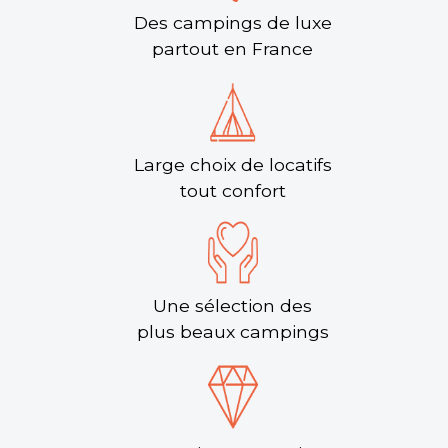
Voir le site
Des campings de luxe
★ 3.6/5 (1248 avis)
partout en France
Dès
300€
/ semaine en location
Dès
23€
/ nuit en emplacement
Large choix de locatifs
Découvrir
tout confort
Une sélection des
plus beaux campings
Camping Bel Air
Pornichet, Loire-Atlantique , Pays de la Loire