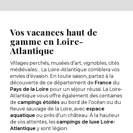
Saint-Brevin-les-Pins, Loire-Atlantique , Pays de la Loire
Voir le site
★ 3.9/5 (1060 avis)
Aucune information tarifaire disponible
Vos vacances haut de
gamme en Loire-
Découvrir
Atlantique
Villages perchés, musées d’art, vignobles, cités
médiévales… La Loire-Atlantique comblera vos
Camping Eléovic
envies d’évasion. En toute saison, partez à la
découverte de ce département de
France
du
Proche de Pornic, en Loire Atlantique, Bretagne
Pays de la Loire
pour un séjour réussi. La Loire-
sud, le camping Eleovic 4 etoiles en accès direct
mer, vous accueille avec ses sentiers pédestres...
Atlantique vous offre également des centaines
de
campings étoilés
au bord de l’océan ou du
Préfailles, Loire-Atlantique , Pays de la Loire
fleuve sauvage de la Loire, avec
espace
Voir le site
aquatique
ou près d’un château. À la hauteur
★ 4.5/5 (1123 avis)
de vos attentes, les
campings de luxe Loire-
Atlantique
y sont légion.
Aucune information tarifaire disponible