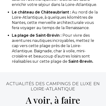
exceptionnel de 7 hectares de verdure, à 2...
enrichir votre séjour dans la Loire-Atlantique.
Nantes, Loire-Atlantique , Pays de la Loire
Le château de Châteaubriant :
Au nord de la
Voir le site
Loire-Atlantique, à quelques kilomètres de
Nantes, cette merveille architecturale vous
★ 3.9/5 (115 avis)
fera voyager au temps de la Renaissance.
Aucune information tarifaire disponible
La plage de Saint-Brévin :
Pour vivre des
aventures nautiques incroyables, mettez le
Découvrir
cap vers cette plage près de la Loire-
Atlantique. Baignade, char à voile, mini-
croisière et beaucoup d’autres loisirs sont
réalisables sur cette plage de
Saint-Brevin.
Camping l’Eden
Le camping de l'Eden est implanté à La Baule,sur 5
ha Proche des commerces et à 3.5 km de la plus
ACTUALITÉS DES CAMPINGS DE LUXE EN
belle plage d'Europe. Espace nautique avec
tobogg...
LOIRE-ATLANTIQUE
Baule-Escoublac, Loire-Atlantique , Pays de la Loire
A voir, à faire
Voir le site