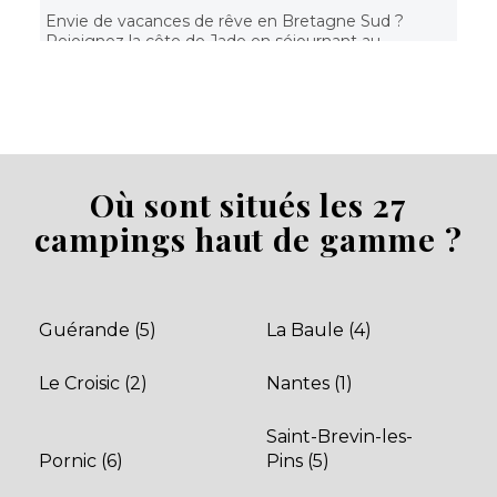
Envie de vacances de rêve en Bretagne Sud ?
Rejoignez la côte de Jade en séjournant au
camping sunêlia Le Fief, situé à Sain
Saint-Brevin-les-Pins, Loire-Atlantique , Pays de la Loire
Voir le site
★ 4.2/5 (1458 avis)
Aucune information tarifaire disponible
Où sont situés les 27
campings haut de gamme ?
Découvrir
Guérande (5)
La Baule (4)
Le Croisic (2)
Nantes (1)
Camping La Dune de Jade
A mi-chemin entre la Bretagne et la Vendée, le
Saint-Brevin-les-
Camping de la Dune de Jade est le site idéal pour
Pornic (6)
Pins (5)
vos vacances. Son extraordinaire situation, avec...