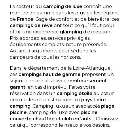
Le secteur du
camping de luxe
connaît une
montée en gamme dans les plus belles régions
Découvrir
de
France
. Gage de confort et de bien-être, ces
campings de rêve
ont tout ce qu’il faut pour
offrir une expérience
glamping
d’exception.
Prix abordables, services privilégiés,
équipements complets, nature préservée…
Camping Le Village de la Mer
Autant d’arguments pour séduire les
campeurs de tous les horizons.
Situation privilégiée, à 100 mètres du bourg typique
des Moutiers en Retz et à 600 mètres à pied des
Dans le département de la Loire-Atlantique,
plages de l'océan Atlantique, le Village ...
ces
campings haut de gamme
proposent un
Les Moutiers-en-Retz, Loire-Atlantique , Pays de la Loire
séjour personnalisé avec
remboursement
Voir le site
garanti
en cas d’imprévu. Faites votre
réservation dans un
camping étoilé
au cœur
Aucune information tarifaire disponible
des meilleures destinations du
pays Loire
camping
. Camping luxueux avec accès
plage
piscine
, camping de luxe avec
piscine
Découvrir
couverte chauffée
et
club enfants
… Choisissez
celui qui correspond le mieux à vos besoins.