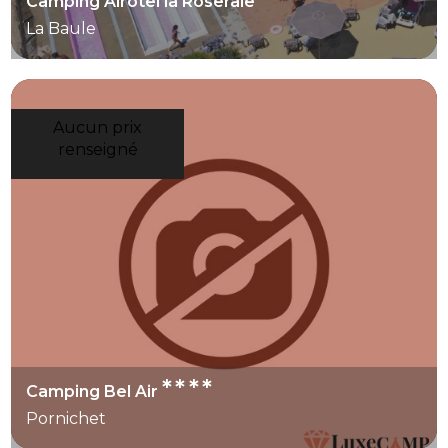
Camping Airotel la Roseraie
La Baule
Aucun prix
renseigné
****
Camping Bel Air
Pornichet