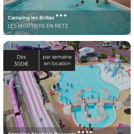
***
Camping les Brillas
LES MOUTIERS EN RETZ
Dès
par semaine
300€
en location
****