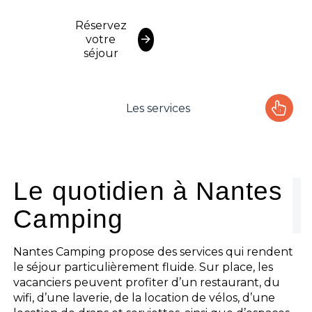
Réservez
votre
séjour
Les services
Le camping
L'espace Aquatique
Le quotidien à Nantes
Camping
Les activités
Les infos pratiques
Nantes Camping propose des services qui rendent
le séjour particulièrement fluide. Sur place, les
vacanciers peuvent profiter d’un restaurant, du
wifi, d’une laverie, de la location de vélos, d’une