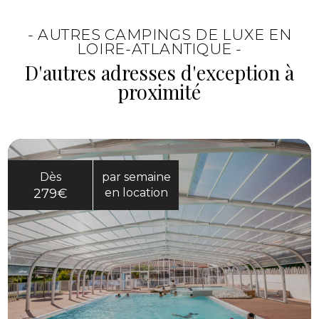
de profiter de Nantes, de la Loire-Atlantique
et des idées de sortie vers le vignoble ou le
- AUTRES CAMPINGS DE LUXE EN
littoral. C’est une base agréable pour varier
LOIRE-ATLANTIQUE -
les découvertes pendant le séjour.
D'autres adresses d'exception à
proximité
Dès
par semaine
279€
en location