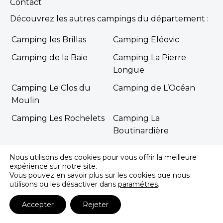
Contact
Découvrez les autres campings du département :
Camping les Brillas
Camping Eléovic
Camping de la Baie
Camping La Pierre
Longue
Camping Le Clos du
Camping de L’Océan
Moulin
Camping Les Rochelets
Camping La
Boutinardière
Camping La Dune de
Camping Le Moulin de
Nous utilisons des cookies pour vous offrir la meilleure
Jade
l’Eclis
expérience sur notre site.
Vous pouvez en savoir plus sur les cookies que nous
Camping l’Eden
Camping L’Océano d’Or
utilisons ou les désactiver dans
paramétres
.
Camping Bel Air
Camping Domaine de
Accepter
Rejeter
Bréhadour