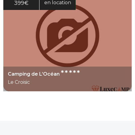
399€
en location
*****
Camping de L’Océan
Le Croisic