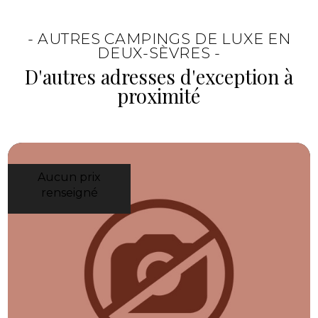
hébergements de qualité, de la piscine
chauffée et du cadre au bord du lac.
- AUTRES CAMPINGS DE LUXE EN
L’ensemble donne une expérience agréable,
DEUX-SÈVRES -
soignée et facile à vivre.
D'autres adresses d'exception à
proximité
Aucun prix
renseigné