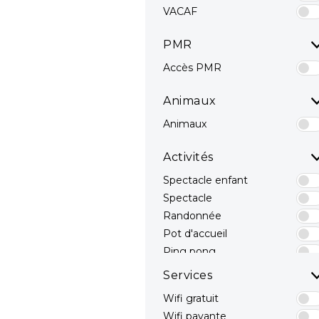
VACAF
PMR
Accès PMR
Animaux
Animaux
Activités
Spectacle enfant
Spectacle
Randonnée
Pot d'accueil
Ping pong
Terrain Multisport
Services
Pêche
Wifi gratuit
Mini Golf
Wifi payante