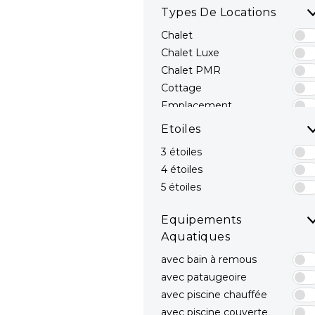
Types De Locations
Chalet
Chalet Luxe
Chalet PMR
Cottage
Emplacement
Emplacements avec
Etoiles
sanitaires privés
3 étoiles
Hébergements Insolites
4 étoiles
Mobil-home
Mobil-home avec spa
5 étoiles
privatif
Mobil-home Luxe
Equipements
Mobil-home PMR
Aquatiques
avec bain à remous
avec pataugeoire
avec piscine chauffée
avec piscine couverte