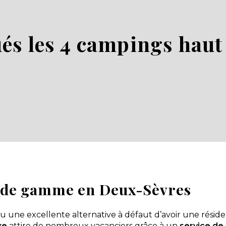
ués les 4 campings hau
t de gamme en Deux-Sèvres
 une excellente alternative à défaut d’avoir une résiden
xe
attire de nombreux vacanciers grâce à un
service de