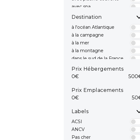
avec spa
avec toboggans
Destination
à l'océan Atlantique
à la campagne
à la mer
à la montagne
dans le sud de la France
dans le Sud est
Prix Hébergements
dans le Sud ouest
0€
500
en bord de mer
mediterranee
Prix Emplacements
en Méditerranée
0€
50
Océan Atlantique
sur la côte Atlantique
Labels
sur la Côte d'Azur
ACSI
ANCV
Pas cher