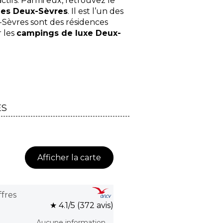
ctifs. Parmi eux, retrouvez le
es Deux-Sèvres
. Il est l’un des
-Sèvres sont des résidences
r les
campings de luxe Deux-
ES
Afficher la carte
fres
★ 4.1/5 (372 avis)
Aucune information