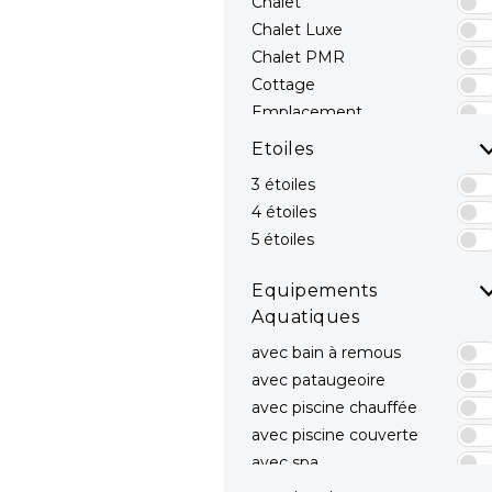
Chalet
Chalet Luxe
Chalet PMR
Cottage
Emplacement
Emplacements avec
Etoiles
sanitaires privés
3 étoiles
Hébergements Insolites
4 étoiles
Mobil-home
Mobil-home avec spa
5 étoiles
privatif
Mobil-home Luxe
Equipements
Mobil-home PMR
Aquatiques
avec bain à remous
avec pataugeoire
avec piscine chauffée
avec piscine couverte
avec spa
avec toboggans