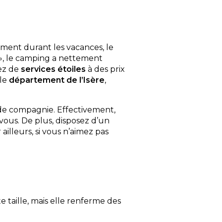
ent durant les vacances, le
 », le camping a nettement
sez de
services étoiles
à des prix
 le
département de l’Isère
,
 de compagnie. Effectivement,
 vous. De plus, disposez d’un
r ailleurs, si vous n’aimez pas
e taille, mais elle renferme des