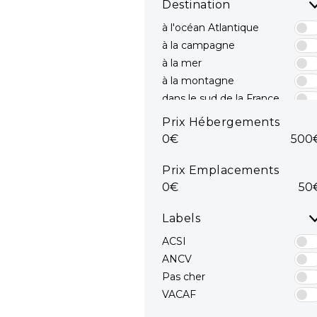
Destination
à l'océan Atlantique
à la campagne
à la mer
à la montagne
dans le sud de la France
dans le Sud est
Prix Hébergements
dans le Sud ouest
0€
500
en bord de mer
mediterranee
Prix Emplacements
en Méditerranée
0€
50
Océan Atlantique
sur la côte Atlantique
Labels
sur la Côte d'Azur
ACSI
ANCV
Pas cher
VACAF