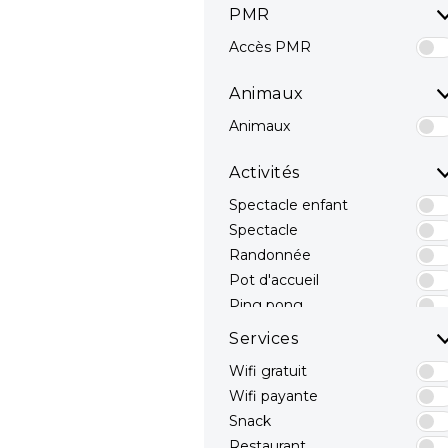
PMR
Accès PMR
Animaux
Animaux
Activités
Spectacle enfant
Spectacle
Randonnée
Pot d'accueil
Ping pong
Terrain Multisport
Services
Pêche
Wifi gratuit
Mini Golf
Wifi payante
Concert
Snack
Canoë
Restaurant