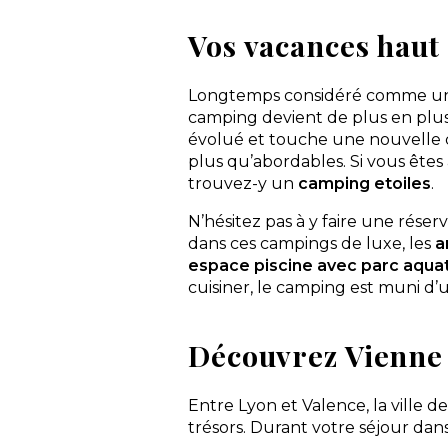
Olela
Vos vacances hau
Paradis
Parc saint James
Plus Bretagne
Longtemps considéré comme un 
ResaSOL
camping devient de plus en plus 
évolué et touche une nouvelle c
Riviera Villages
plus qu’abordables. Si vous êtes
Sandaya
trouvez-y un
camping etoiles
.
Seagreen
Siblu Village
N’hésitez pas à y faire une rése
Sites et Paysages
dans ces campings de luxe, les
a
Sud Est vacances
espace piscine avec parc aqua
cuisiner, le camping est muni d
Sun Marina
Sunêlia
Tohapi
Découvrez Vienne 
Treflio
Vacansoleil
Entre Lyon et Valence, la ville d
Vague océane
trésors. Durant votre séjour dan
Yelloh! Village