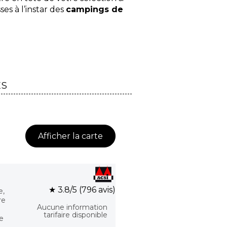
es à l’instar des
campings de
ES
Afficher la carte
★ 3.8/5 (796 avis)
e,
re
Aucune information
tarifaire disponible
e