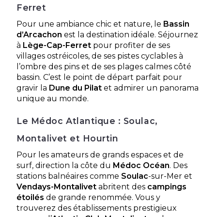
Découvrir
Ferret
Pour une ambiance chic et nature, le
Bassin
d’Arcachon
est la destination idéale. Séjournez
à
Lège-Cap-Ferret
pour profiter de ses
villages ostréicoles, de ses pistes cyclables à
l’ombre des pins et de ses plages calmes côté
bassin. C’est le point de départ parfait pour
gravir la
Dune du Pilat
et admirer un panorama
unique au monde.
Camping & Spa Airotel L’Océan
Le Médoc Atlantique : Soulac,
Lacanau, Gironde , Nouvelle-Aquitaine
Montalivet et Hourtin
★ 4.2/5 (2771 avis)
Pour les amateurs de grands espaces et de
Dès
560€
/ semaine en location
surf, direction la côte du
Médoc Océan
. Des
Dès
28€
/ nuit en emplacement
stations balnéaires comme
Soulac
-sur-Mer et
Vendays-Montalivet
abritent des
campings
étoilés
de grande renommée. Vous y
Découvrir
trouverez des établissements prestigieux