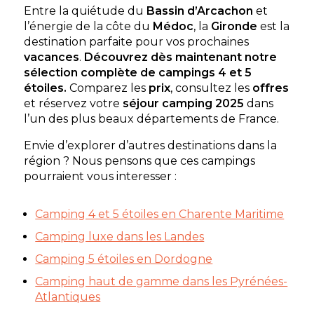
Entre la quiétude du
Bassin d’Arcachon
et
l’énergie de la côte du
Médoc
, la
Gironde
est la
Camping Le Palace
destination parfaite pour vos prochaines
vacances
.
Découvrez dès maintenant notre
Soulac-sur-Mer, Gironde , Nouvelle-Aquitaine
sélection complète de campings 4 et 5
★ 4.7/5 (380 avis)
étoiles.
Comparez les
prix
, consultez les
offres
Aucune information tarifaire disponible
et réservez votre
séjour camping 2025
dans
l’un des plus beaux départements de France.
Découvrir
Envie d’explorer d’autres destinations dans la
région ? Nous pensons que ces campings
pourraient vous interesser :
Camping 4 et 5 étoiles en Charente Maritime
Camping luxe dans les Landes
Camping 5 étoiles en Dordogne
Camping haut de gamme dans les Pyrénées-
Atlantiques
Camping des Pins