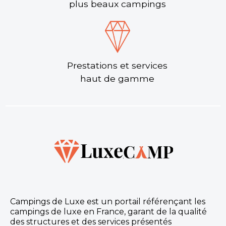
plus beaux campings
Lacanau-Océan, Gironde , Nouvelle-Aquitaine
★ 4.2/5 (2771 avis)
Aucune information tarifaire disponible
Prestations et services
Découvrir
haut de gamme
Camping Les Lacs
Campings de Luxe est un portail référençant les
Pour votre séjour en Gironde, les Lacs, camping 5
campings de luxe en France, garant de la qualité
étoiles situé à Soulac-sur-Mer sera enchanté de
des structures et des services présentés
vous compter parmi eux pour