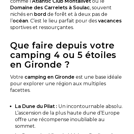
comme l’
Atlantic Club Montalivet
ou le
Domaine des Carrelets à Soulac
, souvent
nichés en
bord
de forêt et à deux pas de
l’
océan
. C’est le lieu parfait pour des
vacances
sportives et ressourçantes.
Que faire depuis votre
camping 4 ou 5 étoiles
en Gironde ?
Camping Talaris Vacances
Lacanau, Gironde , Nouvelle-Aquitaine
Votre
camping en Gironde
est une base idéale
★ 4.9/5 (54 avis)
pour explorer une région aux multiples
Aucune information tarifaire disponible
facettes.
Découvrir
La Dune du Pilat :
Un incontournable absolu.
L’ascension de la plus haute dune d’Europe
offre une récompense inoubliable au
sommet.