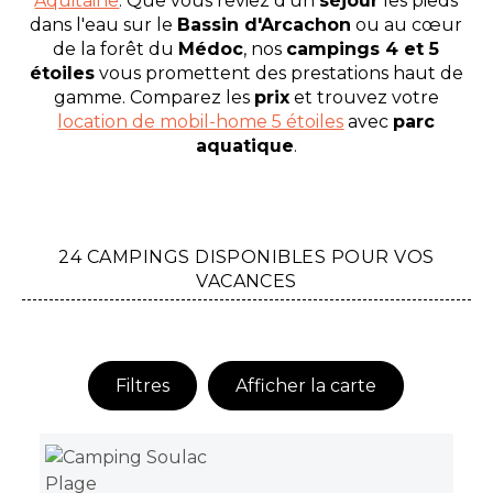
Aquitaine
. Que vous rêviez d'un
séjour
les pieds
dans l'eau sur le
Bassin d'Arcachon
ou au cœur
de la forêt du
Médoc
, nos
campings 4 et 5
étoiles
vous promettent des prestations haut de
gamme. Comparez les
prix
et trouvez votre
location de mobil-home 5 étoiles
avec
parc
aquatique
.
24 CAMPINGS DISPONIBLES POUR VOS
VACANCES
Filtres
Afficher la carte