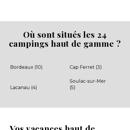
Camping La Pinèda
La Teste-de-Buch, Gironde , Nouvelle-Aquitaine
Où sont situés les 24
★ 3.5/5 (1133 avis)
campings haut de gamme ?
Aucune information tarifaire disponible
Découvrir
Bordeaux (10)
Cap Ferret (3)
Soulac-sur-Mer
Lacanau (4)
(5)
Vos vacances haut de
Camping La Canadienne