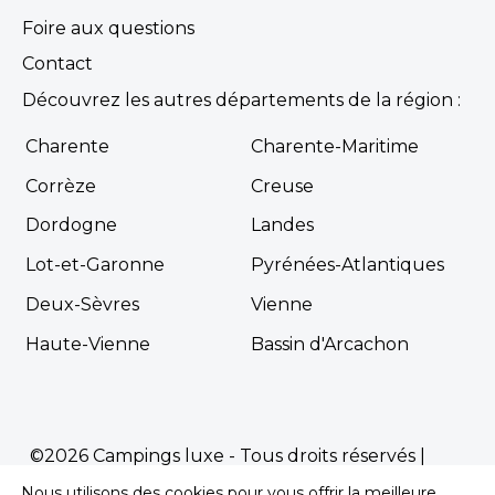
Soulac-sur-Mer, Gironde , Nouvelle-Aquitaine
Foire aux questions
★ 3.8/5 (1025 avis)
Contact
Aucune information tarifaire disponible
Découvrez les autres départements de la région :
Charente
Charente-Maritime
Découvrir
Corrèze
Creuse
Dordogne
Landes
Lot-et-Garonne
Pyrénées-Atlantiques
Deux-Sèvres
Vienne
Haute-Vienne
Bassin d'Arcachon
Camping Panorama du Pyla
La Teste-de-Buch, Gironde , Nouvelle-Aquitaine
©2026 Campings luxe - Tous droits réservés |
★ 4.0/5 (1827 avis)
Mentions Légales
|
Politique de confidentialité
Nous utilisons des cookies pour vous offrir la meilleure