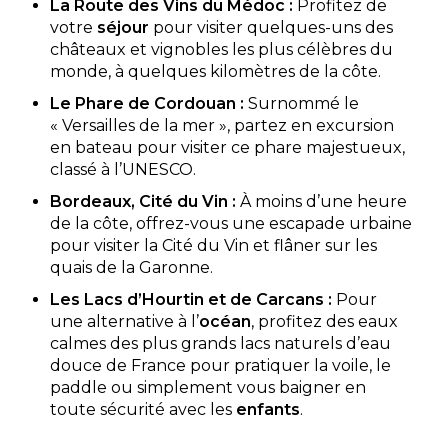
La Route des Vins du Médoc :
Profitez de
votre
séjour
pour visiter quelques-uns des
châteaux et vignobles les plus célèbres du
monde, à quelques kilomètres de la côte.
Le Phare de Cordouan :
Surnommé le
« Versailles de la mer », partez en excursion
Camping Saint Emilion
en bateau pour visiter ce phare majestueux,
classé à l’UNESCO.
Saint-Émilion, Gironde , Nouvelle-Aquitaine
Bordeaux, Cité du Vin :
À moins d’une heure
Aucune information tarifaire disponible
de la côte, offrez-vous une escapade urbaine
pour visiter la Cité du Vin et flâner sur les
Découvrir
quais de la Garonne.
Les Lacs d’Hourtin et de Carcans :
Pour
une alternative à l’
océan
, profitez des eaux
calmes des plus grands lacs naturels d’eau
douce de France pour pratiquer la voile, le
paddle ou simplement vous baigner en
toute sécurité avec les
enfants
.