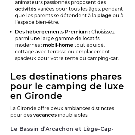
animateurs passionnés proposent des
Aucune information tarifaire disponible
activités
variées pour tous les âges, pendant
que les parents se détendent à la
plage
ou à
Découvrir
l’espace bien-être.
Des hébergements Premium :
Choisissez
parmi une large gamme de locatifs
modernes :
mobil-home
tout équipé,
cottage avec terrasse ou emplacement
spacieux pour votre tente ou camping-car.
Les destinations phares
pour le camping de luxe
en Gironde
Camping Les Grands Pins
Lacanau, Gironde , Nouvelle-Aquitaine
La Gironde offre deux ambiances distinctes
★ 4.1/5 (837 avis)
pour des
vacances
inoubliables.
Aucune information tarifaire disponible
Le Bassin d’Arcachon et Lège-Cap-