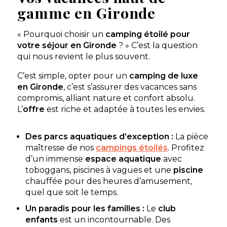
gamme en Gironde
Arès, Gironde , Nouvelle-Aquitaine
★ 4.2/5 (628 avis)
« Pourquoi choisir un
camping étoilé pour
Aucune information tarifaire disponible
votre séjour en Gironde
? » C’est la question
qui nous revient le plus souvent.
Découvrir
C’est simple, opter pour un
camping de luxe
en Gironde
, c’est s’assurer des vacances sans
compromis, alliant nature et confort absolu.
L’
offre
est riche et adaptée à toutes les envies.
Des parcs aquatiques d’exception :
La pièce
maîtresse de nos
campings étoilés
. Profitez
d’un immense
espace aquatique
avec
toboggans, piscines à vagues et une
piscine
chauffée pour des heures d’amusement,
Camping Atlantic Club Montalivet
quel que soit le temps.
Vendays-Montalivet, Gironde , Nouvelle-Aquitaine
Un paradis pour les familles :
Le
club
★ 4.4/5 (17 avis)
enfants
est un incontournable. Des