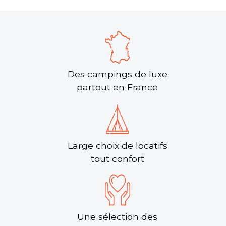
Soulac-sur-Mer, Gironde , Nouvelle-Aquitaine
★ 4.1/5 (649 avis)
Aucune information tarifaire disponible
Découvrir
Des campings de luxe
partout en France
Large choix de locatifs
tout confort
Camping Airotel l’Océan
Camping 5 étoiles entre forêt de pins et océan
Atlantique à Lacanau. 9,5 hectares avec espace
Une sélection des
aquatique couvert Aqualiday, spa