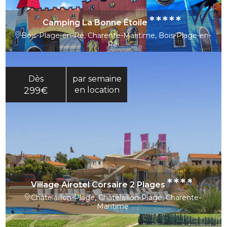
*****
Camping La Bonne Étoile
Bois-Plage-en-Ré, Charente-Maritime, Bois-Plage-en-
Ré
Dès
par semaine
299€
en location
****
Village Airotel Corsaire 2 Plages
Châtelaillon-Plage, Châtelaillon-Plage, Charente-
Maritime