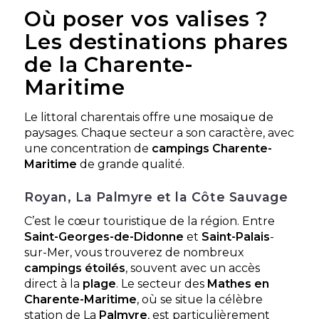
Où poser vos valises ?
Découvrir ce
locatif
Les destinations phares
de la Charente-
Cottage Grand Confort
Glenans 31m² 4
Maritime
À partir de
392 €
/ 7
personnes
nuits
2 chambres - 4
personnes - 31 m²
Le littoral charentais offre une mosaïque de
paysages. Chaque secteur a son caractère, avec
Découvrir ce
une concentration de
campings Charente-
locatif
Maritime
de grande qualité.
Royan, La Palmyre et la Côte Sauvage
C’est le cœur touristique de la région. Entre
Saint-Georges-de-Didonne
et
Saint-Palais
-
sur-Mer, vous trouverez de nombreux
campings étoilés
, souvent avec un accès
direct à la
plage
. Le secteur des
Mathes en
Charente-Maritime
, où se situe la célèbre
station de La
Palmyre
, est particulièrement