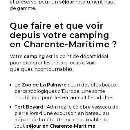
et préservé, pour un
séjour
résolument haut
Découvrir ce
de gamme.
locatif
Que faire et que voir
Mobil-home Forban
À partir de
299 €
/ 7
2 chambres - 4
nuits
depuis votre camping
personnes - 22 m²
en Charente-Maritime ?
Découvrir ce
locatif
Votre
camping
est le point de départ idéal
pour explorer les trésors locaux. Voici
quelques incontournables :
Le Zoo de La Palmyre :
L’un des plus beaux
Camping Ocean Vacances
parcs zoologiques d’Europe, une sortie
Situé à St Georges de Didonne, charmante station
inoubliable pour les
enfants
et les adultes.
balnéaire de la façade atlantique, le Village Vacances
Fort Boyard :
Admirez le célèbre vaisseau de
du Domaine de la Forêt de Suzac vous accu...
pierre lors d’une excursion en bateau au
Saint-Georges-de-Didonne, Charente-Maritime ,
Nouvelle-Aquitaine
départ de la côte. Un incontournable de
tout
séjour en Charente-Maritime
.
Voir le site