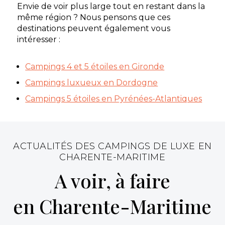
Envie de voir plus large tout en restant dans la
Découvrir
même région ? Nous pensons que ces
destinations peuvent également vous
intéresser :
Campings 4 et 5 étoiles en Gironde
Camping L’Orée du Bois
Campings luxueux en Dordogne
Venez profiter des charmes de la Charente-
Campings 5 étoiles en Pyrénées-Atlantiques
Maritime au camping 5 étoiles L’Orée du Bois !
Entre forêt de la Coubre et plages de La Palmyre,
vous ...
Mathes, Charente-Maritime , Nouvelle-Aquitaine
ACTUALITÉS DES CAMPINGS DE LUXE EN
Voir le site
CHARENTE-MARITIME
★ 3.6/5 (169 avis)
A voir, à faire
Aucune information tarifaire disponible
en Charente-Maritime
Découvrir