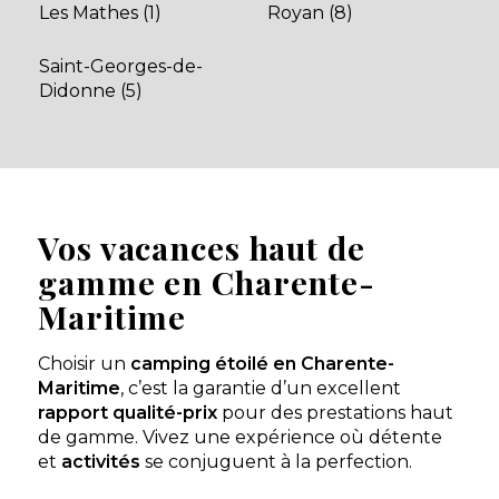
Les Mathes (1)
Royan (8)
Découvrir
Saint-Georges-de-
Didonne (5)
Mobil-home Confort
À partir de
395 €
/ 7
2 chambres - 6
nuits
personnes - 29 m²
Découvrir ce
locatif
Vos vacances haut de
Mobil-home Familial
À partir de
360 €
/ 7
2 chambres - 4
gamme en Charente-
nuits
personnes - 25 m²
Maritime
Découvrir ce
locatif
Choisir un
camping étoilé en Charente-
Maritime
, c’est la garantie d’un excellent
rapport qualité-prix
pour des prestations haut
de gamme. Vivez une expérience où détente
et
activités
se conjuguent à la perfection.