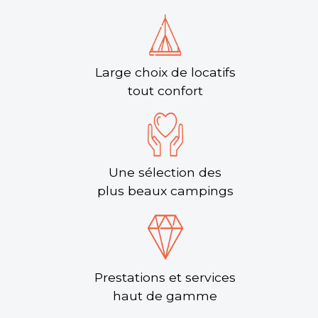
Camping Les Peupliers
Camping 4 étoiles situé à la Flotte-en-Ré, à
seulement 800 m de la plage, du port et des
commerces. • Services variés : bar, snack/vente à...
Large choix de locatifs
La Flotte en Ré, Charente-Maritime , Nouvelle-Aquitaine
tout confort
Voir le site
★ 4.0/5 (1473 avis)
Aucune information tarifaire disponible
Une sélection des
Découvrir
plus beaux campings
Camping Signol
Prestations et services
Camping 5 étoiles situé à seulement 800 m de la
haut de gamme
plage avec vue sur Fort Boyard. Environnement
boisé de 8 hectares tout près du port et des com...