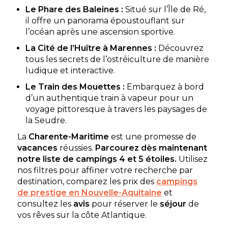
Le Phare des Baleines :
Situé sur l’Île de Ré,
★ 4.4/5 (460 avis)
il offre un panorama époustouflant sur
Aucune information tarifaire disponible
l’océan après une ascension sportive.
La Cité de l’Huître à Marennes :
Découvrez
Découvrir
tous les secrets de l’ostréiculture de manière
ludique et interactive.
Le Train des Mouettes :
Embarquez à bord
d’un authentique train à vapeur pour un
voyage pittoresque à travers les paysages de
Camping le Cormoran
la Seudre.
Les séjours passés au sein du camping Cormoran
La
Charente-Maritime
est une promesse de
permettent aussi de profiter de diverses activités
vacances
réussies.
Parcourez dès maintenant
divertissantes et amusantes.
notre liste de campings 4 et 5 étoiles.
Utilisez
Ars-en-Ré, Charente-Maritime , Nouvelle-Aquitaine
nos filtres pour affiner votre recherche par
destination, comparez les prix des
campings
Voir le site
de prestige en Nouvelle-Aquitaine
et
★ 4.4/5 (221 avis)
consultez les
avis
pour réserver le
séjour
de
Aucune information tarifaire disponible
vos rêves sur la côte Atlantique.