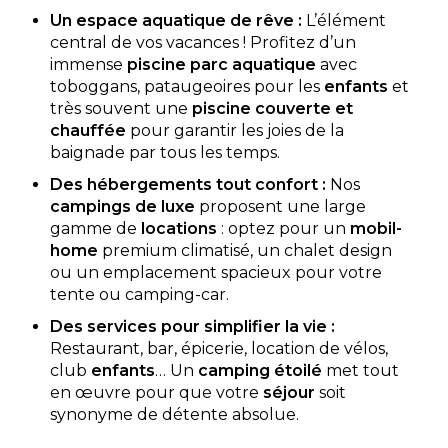
Un espace aquatique de rêve :
L’élément
central de vos vacances ! Profitez d’un
Camping de l’Île Blanche
immense
piscine parc aquatique
avec
toboggans, pataugeoires pour les
enfants
et
Le Camping de l'Île Blanche, 4 étoiles à La Flotte-
très souvent une
piscine couverte et
en-Ré, vous accueille dans un parc boisé de 4
hectares avec espace bien-ê
chauffée
pour garantir les joies de la
baignade par tous les temps.
La Flotte-en-Ré, Charente-Maritime , Nouvelle-Aquitaine
Des hébergements tout confort :
Nos
Voir le site
campings de luxe
proposent une large
★ 4.4/5 (323 avis)
gamme de
locations
: optez pour un
mobil-
Dès
336€
/ semaine en location
home
premium climatisé, un chalet design
ou un emplacement spacieux pour votre
Afficher les détails
tente ou camping-car.
Des services pour simplifier la vie :
Découvrir
Restaurant, bar, épicerie, location de vélos,
club
enfants
… Un
camping étoilé
met tout
Mobil-home 24m² 4
en œuvre pour que votre
séjour
soit
personnes
À partir de
336 €
/ 7
synonyme de détente absolue.
2 chambres - 4
nuits
personnes - 24 m²