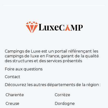
Saint-Georges-d'Oléron, Charente-Maritime , Nouvelle-
Aquitaine
Voir le site
★ 4.0/5 (691 avis)
Aucune information tarifaire disponible
Découvrir
Campings de Luxe est un portail référençant les
campings de luxe en France, garant de la qualité
des structures et des services présentés
Camping La Brande
Foire aux questions
Le camping La Brande est situé sur l'Ile d'Oléron à
Contact
2,5km du Chateau d’Oléron et à 300m de la plage,
sur un parc paysagé de 5.5 Ha pour seu...
Découvrez les autres départements de la région :
Château-d'Oléron, Charente-Maritime , Nouvelle-
Aquitaine
Charente
Corrèze
Voir le site
Creuse
Dordogne
★ 4.0/5 (893 avis)