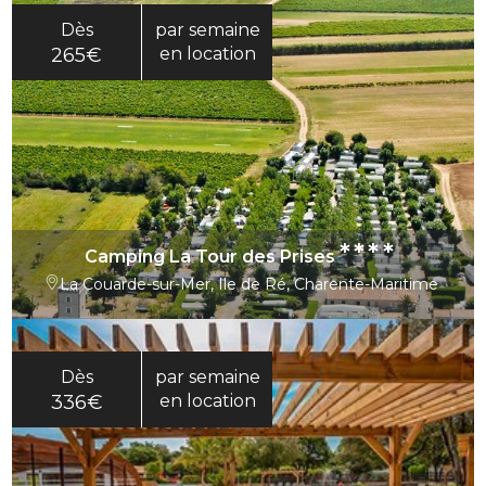
Dès
par semaine
265€
en location
****
Camping La Tour des Prises
La Couarde-sur-Mer, Ile de Ré, Charente-Maritime
Dès
par semaine
336€
en location