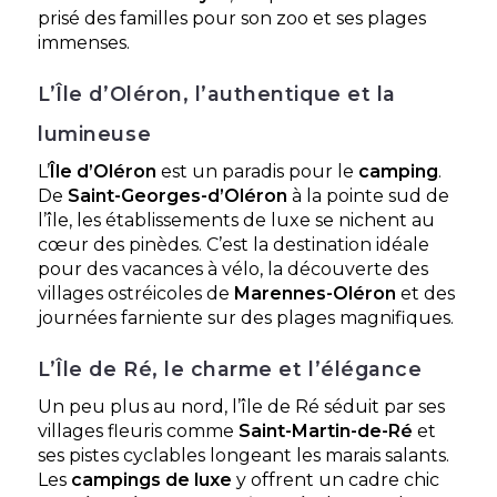
Village Airotel Corsaire 2 Plages
prisé des familles pour son zoo et ses plages
immenses.
Aux portes de La Rochelle, le Village Corsaire 2
Plages 4 étoiles signe une étape raffinée à 300 m
des plages atlantiques de C
L’Île d’Oléron, l’authentique et la
Châtelaillon-Plage, Charente-Maritime , Nouvelle-
Aquitaine
lumineuse
Voir le site
L’
Île d’Oléron
est un paradis pour le
camping
.
★ 3.2/5 (1748 avis)
De
Saint-Georges-d’Oléron
à la pointe sud de
l’île, les établissements de luxe se nichent au
Dès
299€
/ semaine en location
cœur des pinèdes. C’est la destination idéale
Dès
16€
/ nuit en emplacement
pour des vacances à vélo, la découverte des
villages ostréicoles de
Marennes-Oléron
et des
Afficher les détails
journées farniente sur des plages magnifiques.
L’Île de Ré, le charme et l’élégance
Découvrir
Un peu plus au nord, l’île de Ré séduit par ses
Mobil-home Aventurier
villages fleuris comme
Saint-Martin-de-Ré
et
Handi
À partir de
390 €
/ 7
ses pistes cyclables longeant les marais salants.
2 chambres - 6
nuits
personnes - 31 m²
Les
campings de luxe
y offrent un cadre chic