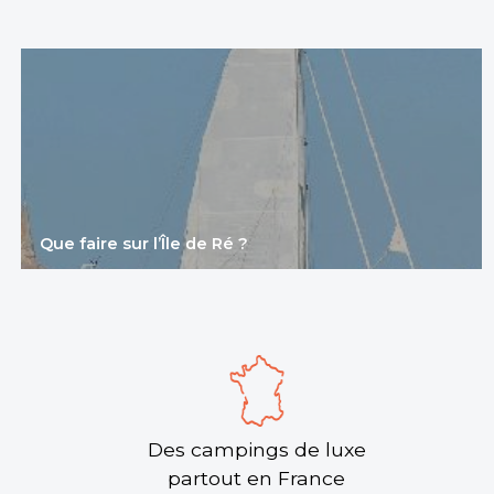
Camping Au Port Punay
Au Sud de La Rochelle, à 300m de la plage, choix
idéal pour familles avec jeunes enfants. Camping
partiellement ombragé avec équipements grand ...
Châtelaillon-Plage, Charente-Maritime , Nouvelle-
Aquitaine
Que faire sur l’Île de Ré ?
Voir le site
★ 4.7/5 (44 avis)
Aucune information tarifaire disponible
Découvrir
Des campings de luxe
partout en France