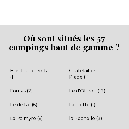
Où sont situés les 57
campings haut de gamme ?
Camping La Tour des Prises
Camping de luxe 4 étoiles sur l'Île de Ré, mobil-
homes Premium XXL, espace aquatique couvert
chauffé, à 500 m de la plage des
Bois-Plage-en-Ré
Châtelaillon-
La Couarde-sur-Mer, Charente-Maritime , Nouvelle-
(1)
Plage (1)
Aquitaine
Voir le site
Fouras (2)
Ile d'Oléron (12)
★ 4.3/5 (823 avis)
Dès
265€
/ semaine en location
Ile de Ré (6)
La Flotte (1)
Dès
19€
/ nuit en emplacement
La Palmyre (6)
la Rochelle (3)
Afficher les détails