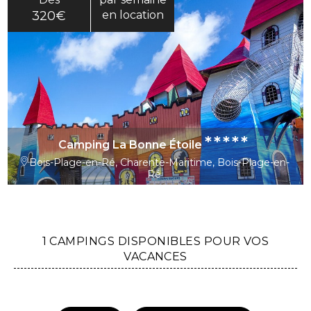
320€
en location
*****
Camping La Bonne Étoile
Bois-Plage-en-Ré, Charente-Maritime, Bois-Plage-en-
Ré
1 CAMPINGS DISPONIBLES POUR VOS
VACANCES