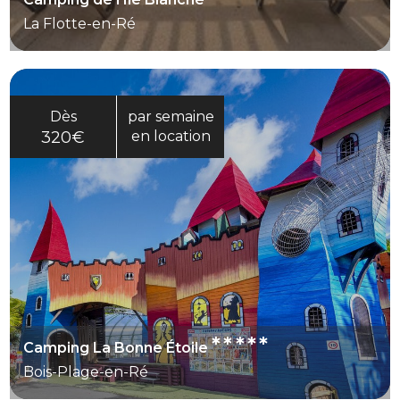
La Flotte-en-Ré
Dès
par semaine
320€
en location
*****
Camping La Bonne Étoile
Bois-Plage-en-Ré