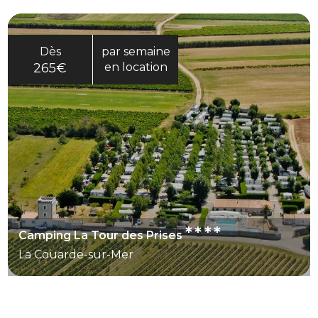
Dès
par semaine
265€
en location
****
Camping La Tour des Prises
La Couarde-sur-Mer