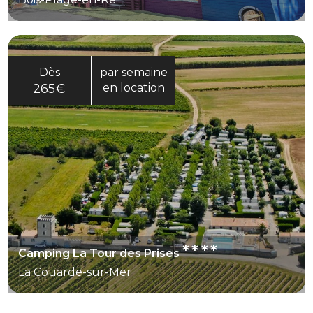
Dès
par semaine
265€
en location
****
Camping La Tour des Prises
La Couarde-sur-Mer