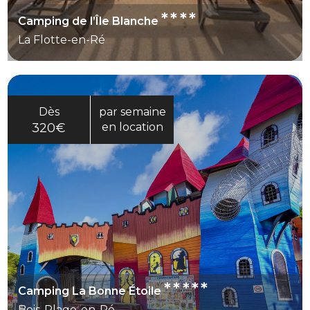
****
Camping de l’Île Blanche
La Flotte-en-Ré
Dès
par semaine
320€
en location
*****
Camping La Bonne Étoile
Bois-Plage-en-Ré