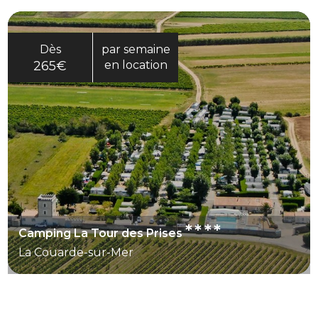
Dès
par semaine
265€
en location
****
Camping La Tour des Prises
La Couarde-sur-Mer