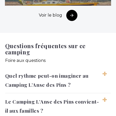
Voir le blog
Questions fréquentes sur ce
camping
Foire aux questions
Quel rythme peut-on imaginer au
Camping L’Anse des Pins ?
Le séjour peut alterner entre baignade,
Le Camping L’Anse des Pins convient-
plage, balades et moments plus tranquilles
il aux familles ?
au camping. L’ambiance laisse facilement
chacun organiser ses journées à son rythme.