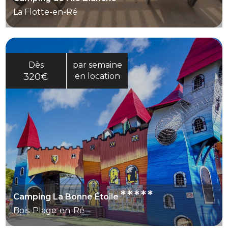
La Flotte-en-Ré
Dès
par semaine
320€
en location
*****
Camping La Bonne Étoile
Bois-Plage-en-Ré