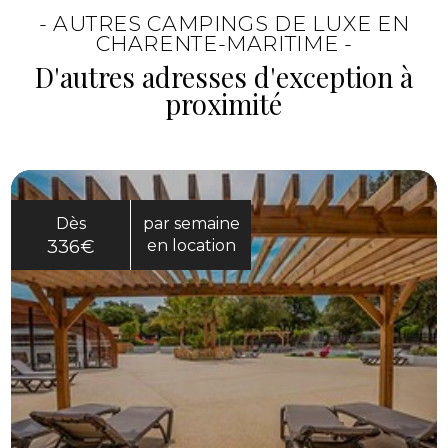
camping et de l’ambiance de l’Ile d'Oléron. Le
- AUTRES CAMPINGS DE LUXE EN
séjour peut alterner facilement entre repos,
CHARENTE-MARITIME -
baignade et découvertes.
D'autres adresses d'exception à
proximité
Dès
par semaine
336€
en location