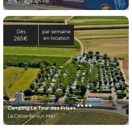
Bois-Plage-en-Ré
Dès
par semaine
265€
en location
****
Camping La Tour des Prises
La Couarde-sur-Mer