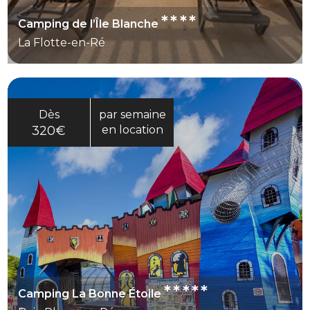
****
Camping de l’Île Blanche
La Flotte-en-Ré
Dès
par semaine
320€
en location
*****
Camping La Bonne Étoile