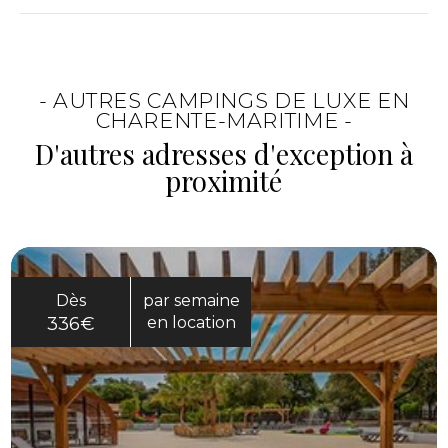
permet d’alterner découverte et détente.
Il peut convenir aux familles, aux couples ou
aux vacanciers qui recherchent un équilibre
entre confort, liberté et cadre littoral. Le
- AUTRES CAMPINGS DE LUXE EN
séjour se compose facilement selon les
CHARENTE-MARITIME -
envies.
D'autres adresses d'exception à
proximité
Dès
par semaine
336€
en location