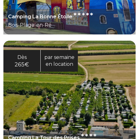
*****
Camping La Bonne Étoile
Bois-Plage-en-Ré
Dès
par semaine
265€
en location
****
Camping La Tour des Prises