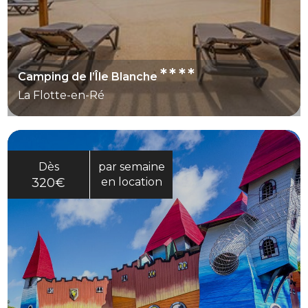
****
Camping de l’Île Blanche
La Flotte-en-Ré
Dès
par semaine
320€
en location