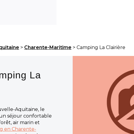
quitaine
>
Charente-Maritime
> Camping La Clairière
amping La
elle-Aquitaine, le
un séjour confortable
orêt, air marin et
g en Charente-