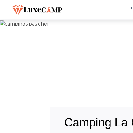
D
Camping La C