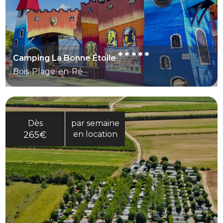
*****
Camping La Bonne Étoile
Bois-Plage-en-Ré
Dès
par semaine
265€
en location