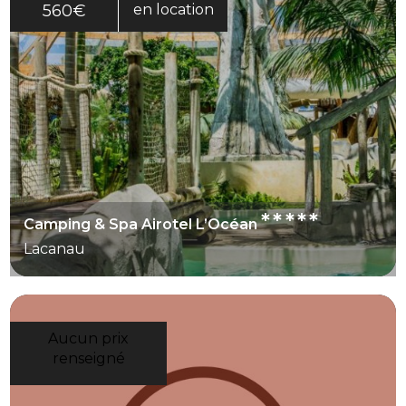
espaces de détente. Vous pouvez donc profiter
560€
en location
d’un cadre naturel sans renoncer aux services
pratiques d’un camping 4 étoiles. Cette
combinaison en fait une adresse adaptée aux
séjours familiaux en Gironde.
*****
Camping & Spa Airotel L’Océan
Lacanau
Aucun prix
renseigné