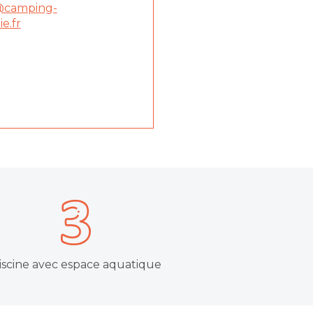
@camping-
ie.fr
iscine avec espace aquatique