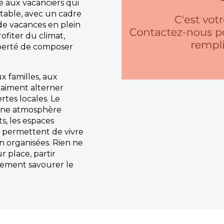
e aux vacanciers qui
table, avec un cadre
 de vacances en plein
rofiter du climat,
liberté de composer
x familles, aux
 aiment alterner
tes locales. Le
une atmosphère
, les espaces
permettent de vivre
n organisées. Rien ne
r place, partir
lement savourer le