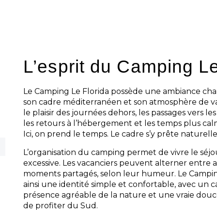
du camping. Dans ce
camping dans les 
les prestations restent orientées vers la
: un lieu agréable, des espaces bien pe
qui permet de se sentir rapidement à l’ai
L’esprit du Camping Le
Le Camping Le Florida possède une ambiance cha
son cadre méditerranéen et son atmosphère de v
le plaisir des journées dehors, les passages vers l
les retours à l’hébergement et les temps plus cal
Ici, on prend le temps. Le cadre s’y prête naturel
L’organisation du camping permet de vivre le séjo
excessive. Les vacanciers peuvent alterner entre ac
moments partagés, selon leur humeur. Le Campin
ainsi une identité simple et confortable, avec un 
présence agréable de la nature et une vraie douc
de profiter du Sud.