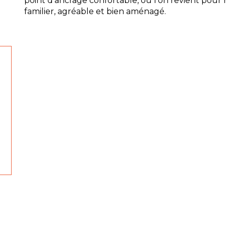
point d’ancrage confortable, où l’on revient pour
familier, agréable et bien aménagé.