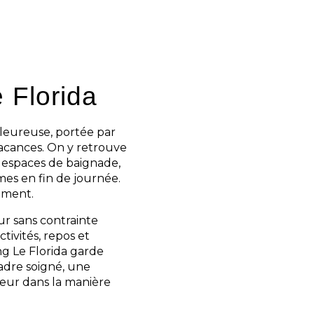
Pyrénées-Orientales
,
 qualité de l’expérience
nsés et une ambiance
se.
 Florida
leureuse, portée par
acances. On y retrouve
es espaces de baignade,
mes en fin de journée.
lement.
ur sans contrainte
tivités, repos et
g Le Florida garde
cadre soigné, une
eur dans la manière