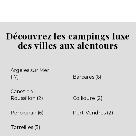
Saint-Cyprien, Pyrénées-Orientales , Occitanie
★ 3.8/5 (2977 avis)
Aucune information tarifaire disponible
Découvrez les campings luxe
Découvrir
des villes aux alentours
Argeles sur Mer
(17)
Barcares (6)
Canet en
Roussillon (2)
Collioure (2)
Perpignan (6)
Port-Vendres (2)
Camping Le Florida
Elne, Pyrénées-Orientales , Occitanie
Torreilles (5)
★ 4.2/5 (994 avis)