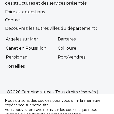
des structures et des services présentés
Foire aux questions
Contact
Découvrez les autres villes du département :
Argeles sur Mer
Barcares
Canet en Roussillon
Collioure
Perpignan
Port-Vendres
Torreilles
©2026 Campings luxe - Tous droits réservés |
Mentions Légales
|
Politique de confidentialité
Nous utilisons des cookies pour vous offrir la meilleure
Propulsé par
Première.Page
-
Agence SEO
expérience sur notre site.
Vous pouvez en savoir plus sur les cookies que nous
pour les campings