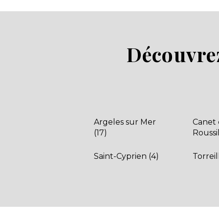
Marvilla Parks
MS vacances
Odalys
Olela
Découvrez
Paradis
Parc saint James
Plus Bretagne
ResaSOL
Riviera Villages
Sandaya
Argeles sur Mer
Canet
Seagreen
(17)
Roussil
Siblu Village
Sites et Paysages
Saint-Cyprien (4)
Torreil
Sud Est vacances
Sun Marina
Sunêlia
Tohapi
Treflio