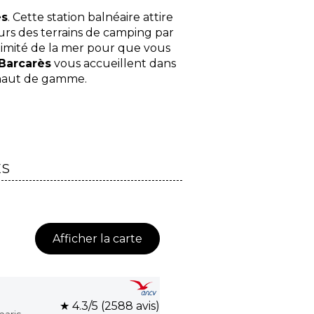
es
. Cette station balnéaire attire
rs des terrains de camping par
ximité de la mer pour que vous
Barcarès
vous accueillent dans
 haut de gamme.
ES
Afficher la carte
★ 4.3/5 (2588 avis)