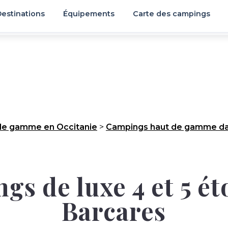
estinations
Équipements
Carte des campings
de gamme en Occitanie
>
Campings haut de gamme dan
s de luxe 4 et 5 ét
Barcares