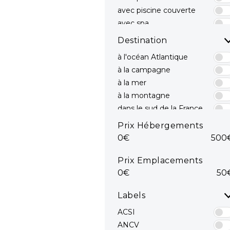
avec piscine couverte
avec spa
avec toboggans
Destination
à l'océan Atlantique
à la campagne
à la mer
à la montagne
dans le sud de la France
dans le Sud est
Prix Hébergements
dans le Sud ouest
0€
500
en bord de mer
mediterranee
Prix Emplacements
en Méditerranée
0€
50
Océan Atlantique
sur la côte Atlantique
Labels
sur la Côte d'Azur
ACSI
ANCV