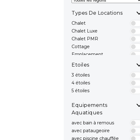
Types De Locations
Chalet
Chalet Luxe
Chalet PMR
Cottage
Emplacement
Emplacements avec
Etoiles
sanitaires privés
3 étoiles
Hébergements Insolites
4 étoiles
Mobil-home
Mobil-home avec spa
5 étoiles
privatif
Mobil-home Luxe
Equipements
Mobil-home PMR
Aquatiques
avec bain à remous
avec pataugeoire
avec piscine chauffée