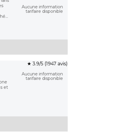
aris
es
Aucune information
tarifaire disponible
é...
★ 3.9/5 (1947 avis)
Aucune information
tarifaire disponible
gone
s et