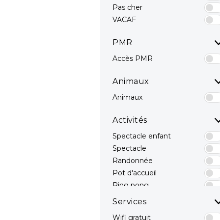
Pas cher
VACAF
PMR
Accès PMR
Animaux
Animaux
Activités
Spectacle enfant
Spectacle
Randonnée
Pot d'accueil
Ping pong
Terrain Multisport
Services
Pêche
Wifi gratuit